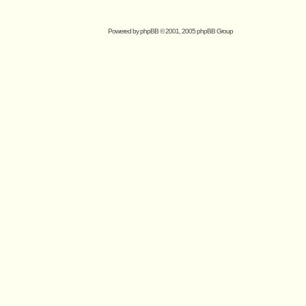
Powered by
phpBB
© 2001, 2005 phpBB Group