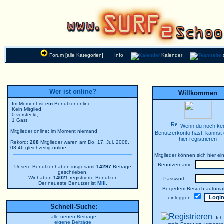
Forum [alle Kategorien]
Info
Kalender
Wer ist online?
Willkommen
Im Moment ist
ein
Benutzer online:
Kein Mitglied,
0 versteckt,
1 Gast
Wenn du noch ke
Mitglieder online: im Moment niemand
Benutzerkonto hast, kannst 
hier registrieren
Rekord:
208
Mitglieder waren am Do, 17. Jul. 2008,
08:46 gleichzeitig online.
Mitglieder können sich hier ei
Benutzername:
Unsere Benutzer haben insgesamt
14297
Beträge
geschrieben.
Wir haben
14021
registrierte Benutzer.
Passwort:
Der neueste Benutzer ist
Mili
.
Bei jedem Besuch automat
einloggen
Schnell-Suche:
alle neuen Beiträge
Ich
eigene Beiträge