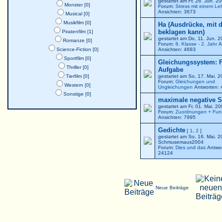
gestartet am Fr, 26. Jun. 
Monster [0]
Forum:
Stress mit einem Le
Ansichten: 3673
Musical [0]
Musikfilm [0]
Ha (Ausdrücke, mit 
beklagen kann)
Piratenfilm [1]
gestartet am Do, 11. Jun. 
Romanze [0]
Forum:
8. Klasse - 2. Jahr
A
Science-Fiction [0]
Ansichten: 4683
Sportfilm [0]
Gleichungssystem: F
Thriller [0]
Aufgabe
Tierfilm [0]
gestartet am So, 17. Mai. 
Forum:
Gleichungen und
Western [0]
Ungleichungen
Antworten: 
Sonstige [0]
maximale negative St
gestartet am Fr, 01. Mai. 2
Forum:
Zuordnungen + Fun
Ansichten: 7995
Gedichte
[
1
,
2
]
gestartet am So, 16. Mai. 
Schmusemaus2004
Forum:
Dies und das
Antwor
24124
Neue Beiträge