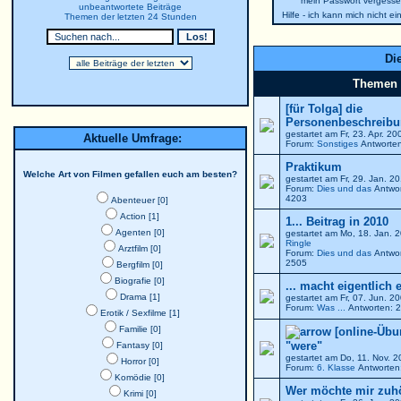
mein Passwort vergesse
unbeantwortete Beiträge
Hilfe - ich kann mich nicht e
Themen der letzten 24 Stunden
Die
Themen
[für Tolga] die
Personenbeschreibun
gestartet am Fr, 23. Apr. 2
Aktuelle Umfrage:
Forum:
Sonstiges
Antworten
Praktikum
Welche Art von Filmen gefallen euch am besten?
gestartet am Fr, 29. Jan. 
Forum:
Dies und das
Antwor
4203
Abenteuer [0]
Action [1]
1... Beitrag in 2010
Agenten [0]
gestartet am Mo, 18. Jan. 
Ringle
Arztfilm [0]
Forum:
Dies und das
Antwor
2505
Bergfilm [0]
Biografie [0]
... macht eigentlich 
Drama [1]
gestartet am Fr, 07. Jun. 
Forum:
Was ...
Antworten: 2
Erotik / Sexfilme [1]
Familie [0]
[online-Übu
"were"
Fantasy [0]
gestartet am Do, 11. Nov. 
Horror [0]
Forum:
6. Klasse
Antworten:
Komödie [0]
Wer möchte mir zuh
Krimi [0]