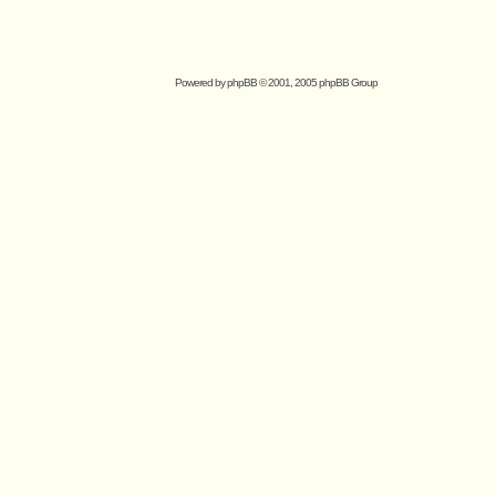
Powered by
phpBB
© 2001, 2005 phpBB Group