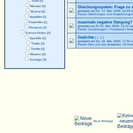
Krimi [0]
Monster [0]
Gleichungssystem: Frage zu 
gestartet am So, 17. Mai. 2009, 22:03 
Musical [0]
Forum:
Gleichungen und Ungleichunge
Musikfilm [0]
maximale negative Steigung? -
Piratenfilm [1]
gestartet am Fr, 01. Mai. 2009, 12:22 v
Romanze [0]
Forum:
Zuordnungen + Funktionen
Antw
Science-Fiction [0]
Gedichte
[
1
,
2
]
Sportfilm [0]
gestartet am So, 16. Mai. 2004, 17:5
Thriller [0]
Forum:
Dies und das
Antworten: 33 Ans
Tierfilm [0]
Western [0]
Sonstige [0]
Neue Beiträge