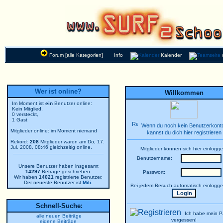
Forum [alle Kategorien]
Info
Kalender
Wer ist online?
Willkommen
Im Moment ist
ein
Benutzer online:
Kein Mitglied,
0 versteckt,
1 Gast
Wenn du noch kein Benutzerkonto
Mitglieder online: im Moment niemand
kannst du dich hier registrieren
Rekord:
208
Mitglieder waren am Do, 17.
Jul. 2008, 08:46 gleichzeitig online.
Mitglieder können sich hier einlogge
Benutzername:
Unsere Benutzer haben insgesamt
14297
Beträge geschrieben.
Passwort:
Wir haben
14021
registrierte Benutzer.
Der neueste Benutzer ist
Mili
.
Bei jedem Besuch automatisch einlogg
Schnell-Suche:
Ich habe mein P
alle neuen Beiträge
vergessen!
eigene Beiträge