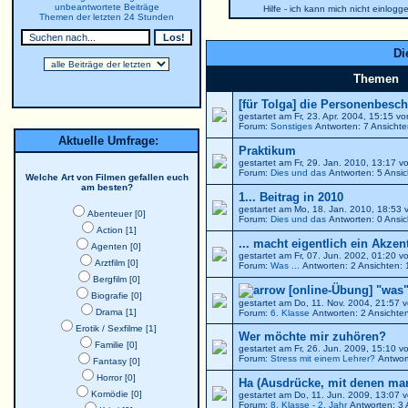
unbeantwortete Beiträge
Hilfe - ich kann mich nicht einlogg
Themen der letzten 24 Stunden
Di
Themen
[für Tolga] die Personenbesch
gestartet am Fr, 23. Apr. 2004, 15:15 v
Forum:
Sonstiges
Antworten: 7 Ansicht
Aktuelle Umfrage:
Praktikum
gestartet am Fr, 29. Jan. 2010, 13:17 
Forum:
Dies und das
Antworten: 5 Ansic
Welche Art von Filmen gefallen euch
am besten?
1... Beitrag in 2010
gestartet am Mo, 18. Jan. 2010, 18:53
Abenteuer [0]
Forum:
Dies und das
Antworten: 0 Ansic
Action [1]
... macht eigentlich ein Akzen
Agenten [0]
gestartet am Fr, 07. Jun. 2002, 01:20 
Arztfilm [0]
Forum:
Was ...
Antworten: 2 Ansichten:
Bergfilm [0]
[online-Übung] "was"
Biografie [0]
gestartet am Do, 11. Nov. 2004, 21:57 
Drama [1]
Forum:
6. Klasse
Antworten: 2 Ansichte
Erotik / Sexfilme [1]
Wer möchte mir zuhören?
Familie [0]
gestartet am Fr, 26. Jun. 2009, 15:10 
Forum:
Stress mit einem Lehrer?
Antwort
Fantasy [0]
Horror [0]
Ha (Ausdrücke, mit denen ma
Komödie [0]
gestartet am Do, 11. Jun. 2009, 13:07 
Forum:
8. Klasse - 2. Jahr
Antworten: 3 