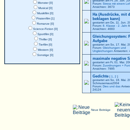
gestartet am Fr, 26. Jun. 
Monster [0]
Forum:
Stress mit einem Le
Ansichten: 3673
Musical [0]
Musikfilm [0]
Ha (Ausdrücke, mit 
beklagen kann)
Piratenfilm [1]
gestartet am Do, 11. Jun. 
Romanze [0]
Forum:
8. Klasse - 2. Jahr
A
Science-Fiction [0]
Ansichten: 4683
Sportfilm [0]
Gleichungssystem: F
Thriller [0]
Aufgabe
Tierfilm [0]
gestartet am So, 17. Mai. 
Forum:
Gleichungen und
Western [0]
Ungleichungen
Antworten: 
Sonstige [0]
maximale negative St
gestartet am Fr, 01. Mai. 2
Forum:
Zuordnungen + Fun
Ansichten: 7995
Gedichte
[
1
,
2
]
gestartet am So, 16. Mai. 
Schmusemaus2004
Forum:
Dies und das
Antwor
24124
Neue Beiträge