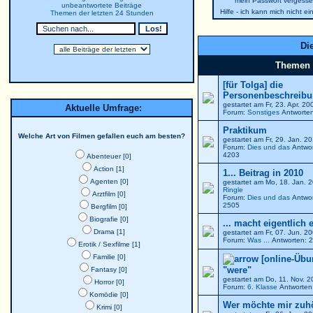
mein Passwort vergesse
unbeantwortete Beiträge
Hilfe - ich kann mich nicht e
Themen der letzten 24 Stunden
Die
Themen
[für Tolga] die
Personenbeschreibun
gestartet am Fr, 23. Apr. 2
Aktuelle Umfrage:
Forum:
Sonstiges
Antworten
Praktikum
Welche Art von Filmen gefallen euch am besten?
gestartet am Fr, 29. Jan. 
Forum:
Dies und das
Antwor
4203
Abenteuer [0]
Action [1]
1... Beitrag in 2010
Agenten [0]
gestartet am Mo, 18. Jan. 
Ringle
Arztfilm [0]
Forum:
Dies und das
Antwor
2505
Bergfilm [0]
Biografie [0]
... macht eigentlich 
Drama [1]
gestartet am Fr, 07. Jun. 
Forum:
Was ...
Antworten: 2
Erotik / Sexfilme [1]
Familie [0]
[online-Übu
"were"
Fantasy [0]
gestartet am Do, 11. Nov. 
Horror [0]
Forum:
6. Klasse
Antworten:
Komödie [0]
Wer möchte mir zuh
Krimi [0]