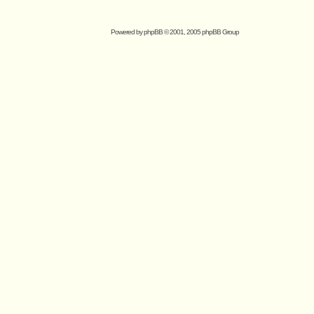
Powered by
phpBB
© 2001, 2005 phpBB Group