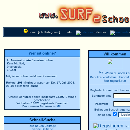
Forum [alle Kategorien]
Info
Kalender
Wer ist online?
Willkommen
Im Moment ist
ein
Benutzer online:
Kein Mitglied,
0 versteckt,
1 Gast
Wenn du noch ke
Mitglieder online: im Moment niemand
Benutzerkonto hast, kannst 
hier registrieren
Rekord:
208
Mitglieder waren am Do, 17. Jul. 2008,
08:46 gleichzeitig online.
Mitglieder können sich hier ei
Benutzername:
Unsere Benutzer haben insgesamt
14297
Beträge
geschrieben.
Wir haben
14021
registrierte Benutzer.
Passwort:
Der neueste Benutzer ist
Mili
.
Bei jedem Besuch automat
einloggen
Schnell-Suche:
alle neuen Beiträge
Ich
eigene Beiträge