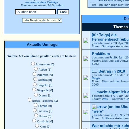
mein Passwort vergesse
unbeantwortete Beiträge
Hilfe - ich kann mich nicht e
Themen der letzten 24 Stunden
Die
Themen
[für Tolga] die
Personenbeschreibun
gestartet am Fr, 23. Apr. 2
Aktuelle Umfrage:
Forum:
Sonstiges
Antworten
Praktikum
Welche Art von Filmen gefallen euch am besten?
gestartet am Fr, 29. Jan. 
Forum:
Dies und das
Antwor
4203
Abenteuer [0]
Action [1]
1... Beitrag in 2010
Agenten [0]
gestartet am Mo, 18. Jan. 
Ringle
Arztfilm [0]
Forum:
Dies und das
Antwor
2505
Bergfilm [0]
Biografie [0]
... macht eigentlich 
Drama [1]
gestartet am Fr, 07. Jun. 
Forum:
Was ...
Antworten: 2
Erotik / Sexfilme [1]
Familie [0]
[online-Übu
"were"
Fantasy [0]
gestartet am Do, 11. Nov. 
Horror [0]
Forum:
6. Klasse
Antworten:
Komödie [0]
Wer möchte mir zuh
Krimi [0]