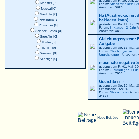
gestartet am Fr, 26. Jun. 
Monster [0]
Forum:
Stress mit einem Le
Ansichten: 3673
Musical [0]
Musikfilm [0]
Ha (Ausdrücke, mit 
beklagen kann)
Piratenfilm [1]
gestartet am Do, 11. Jun. 
Romanze [0]
Forum:
8. Klasse - 2. Jahr
A
Science-Fiction [0]
Ansichten: 4683
Sportfilm [0]
Gleichungssystem: F
Thriller [0]
Aufgabe
Tierfilm [0]
gestartet am So, 17. Mai. 
Forum:
Gleichungen und
Western [0]
Ungleichungen
Antworten: 
Sonstige [0]
maximale negative St
gestartet am Fr, 01. Mai. 2
Forum:
Zuordnungen + Fun
Ansichten: 7995
Gedichte
[
1
,
2
]
gestartet am So, 16. Mai. 
Schmusemaus2004
Forum:
Dies und das
Antwor
24124
Neue Beiträge