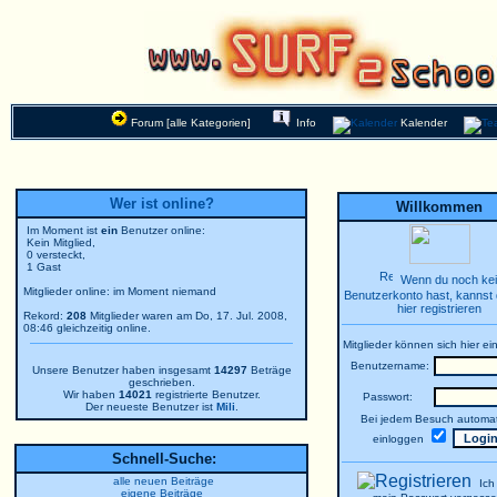
Forum [alle Kategorien]
Info
Kalender
Wer ist online?
Willkommen
Im Moment ist
ein
Benutzer online:
Kein Mitglied,
0 versteckt,
1 Gast
Wenn du noch ke
Mitglieder online: im Moment niemand
Benutzerkonto hast, kannst 
hier registrieren
Rekord:
208
Mitglieder waren am Do, 17. Jul. 2008,
08:46 gleichzeitig online.
Mitglieder können sich hier ei
Benutzername:
Unsere Benutzer haben insgesamt
14297
Beträge
geschrieben.
Wir haben
14021
registrierte Benutzer.
Passwort:
Der neueste Benutzer ist
Mili
.
Bei jedem Besuch automat
einloggen
Schnell-Suche:
alle neuen Beiträge
Ich
eigene Beiträge