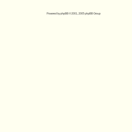
Powered by
phpBB
© 2001, 2005 phpBB Group