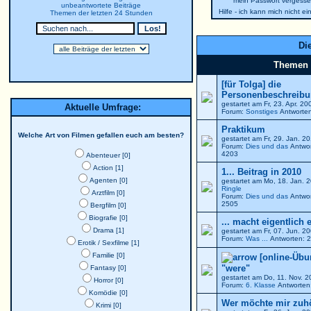
mein Passwort vergesse
unbeantwortete Beiträge
Hilfe - ich kann mich nicht e
Themen der letzten 24 Stunden
Die
Themen
[für Tolga] die
Personenbeschreibun
gestartet am Fr, 23. Apr. 2
Aktuelle Umfrage:
Forum:
Sonstiges
Antworten
Praktikum
Welche Art von Filmen gefallen euch am besten?
gestartet am Fr, 29. Jan. 
Forum:
Dies und das
Antwor
4203
Abenteuer [0]
Action [1]
1... Beitrag in 2010
Agenten [0]
gestartet am Mo, 18. Jan. 
Ringle
Arztfilm [0]
Forum:
Dies und das
Antwor
2505
Bergfilm [0]
Biografie [0]
... macht eigentlich 
Drama [1]
gestartet am Fr, 07. Jun. 
Forum:
Was ...
Antworten: 2
Erotik / Sexfilme [1]
Familie [0]
[online-Übu
"were"
Fantasy [0]
gestartet am Do, 11. Nov. 
Horror [0]
Forum:
6. Klasse
Antworten:
Komödie [0]
Wer möchte mir zuh
Krimi [0]