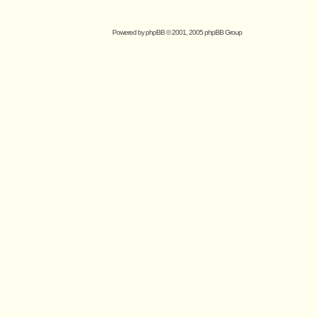
Powered by
phpBB
© 2001, 2005 phpBB Group