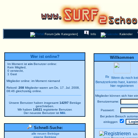
Forum [alle Kategorien]
Info
Kalender
Wer ist online?
Willkommen
Im Moment ist
ein
Benutzer online:
Kein Mitglied,
0 versteckt,
1 Gast
Wenn du noch ke
Mitglieder online: im Moment niemand
Benutzerkonto hast, kannst 
hier registrieren
Rekord:
208
Mitglieder waren am Do, 17. Jul. 2008,
08:46 gleichzeitig online.
Mitglieder können sich hier ei
Benutzername:
Unsere Benutzer haben insgesamt
14297
Beträge
geschrieben.
Wir haben
14021
registrierte Benutzer.
Passwort:
Der neueste Benutzer ist
Mili
.
Bei jedem Besuch automat
einloggen
Schnell-Suche:
alle neuen Beiträge
Ich
eigene Beiträge