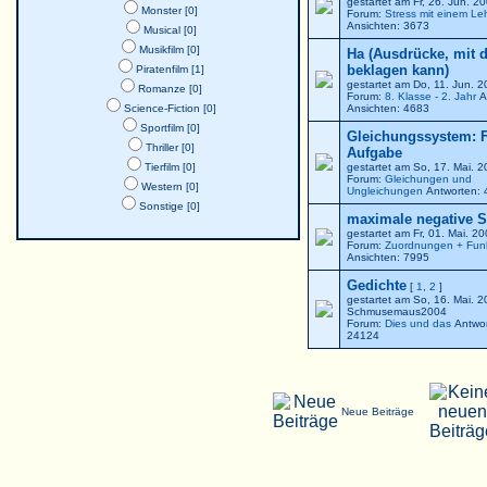
gestartet am Fr, 26. Jun. 
Monster [0]
Forum:
Stress mit einem Le
Ansichten: 3673
Musical [0]
Musikfilm [0]
Ha (Ausdrücke, mit 
beklagen kann)
Piratenfilm [1]
gestartet am Do, 11. Jun. 
Romanze [0]
Forum:
8. Klasse - 2. Jahr
A
Science-Fiction [0]
Ansichten: 4683
Sportfilm [0]
Gleichungssystem: F
Thriller [0]
Aufgabe
Tierfilm [0]
gestartet am So, 17. Mai. 
Forum:
Gleichungen und
Western [0]
Ungleichungen
Antworten: 
Sonstige [0]
maximale negative St
gestartet am Fr, 01. Mai. 2
Forum:
Zuordnungen + Fun
Ansichten: 7995
Gedichte
[
1
,
2
]
gestartet am So, 16. Mai. 
Schmusemaus2004
Forum:
Dies und das
Antwor
24124
Neue Beiträge