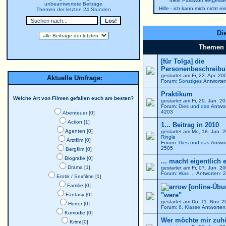
mein Passwort vergesse
unbeantwortete Beiträge
Hilfe - ich kann mich nicht e
Themen der letzten 24 Stunden
Die
Themen
[für Tolga] die
Personenbeschreibun
gestartet am Fr, 23. Apr. 2
Aktuelle Umfrage:
Forum:
Sonstiges
Antworten
Praktikum
Welche Art von Filmen gefallen euch am besten?
gestartet am Fr, 29. Jan. 
Forum:
Dies und das
Antwor
4203
Abenteuer [0]
Action [1]
1... Beitrag in 2010
Agenten [0]
gestartet am Mo, 18. Jan. 
Ringle
Arztfilm [0]
Forum:
Dies und das
Antwor
2505
Bergfilm [0]
Biografie [0]
... macht eigentlich 
Drama [1]
gestartet am Fr, 07. Jun. 
Forum:
Was ...
Antworten: 2
Erotik / Sexfilme [1]
Familie [0]
[online-Übu
"were"
Fantasy [0]
gestartet am Do, 11. Nov. 
Horror [0]
Forum:
6. Klasse
Antworten:
Komödie [0]
Wer möchte mir zuh
Krimi [0]