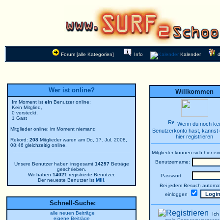
Forum [alle Kategorien]
Info
Kalender
Wer ist online?
Willkommen
Im Moment ist
ein
Benutzer online:
Kein Mitglied,
0 versteckt,
1 Gast
Wenn du noch ke
Mitglieder online: im Moment niemand
Benutzerkonto hast, kannst 
hier registrieren
Rekord:
208
Mitglieder waren am Do, 17. Jul. 2008,
08:46 gleichzeitig online.
Mitglieder können sich hier ei
Benutzername:
Unsere Benutzer haben insgesamt
14297
Beträge
geschrieben.
Wir haben
14021
registrierte Benutzer.
Passwort:
Der neueste Benutzer ist
Mili
.
Bei jedem Besuch automat
einloggen
Schnell-Suche:
alle neuen Beiträge
Ich
eigene Beiträge