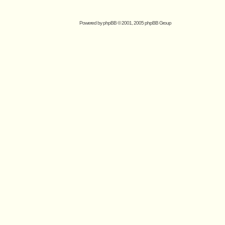
Powered by
phpBB
© 2001, 2005 phpBB Group