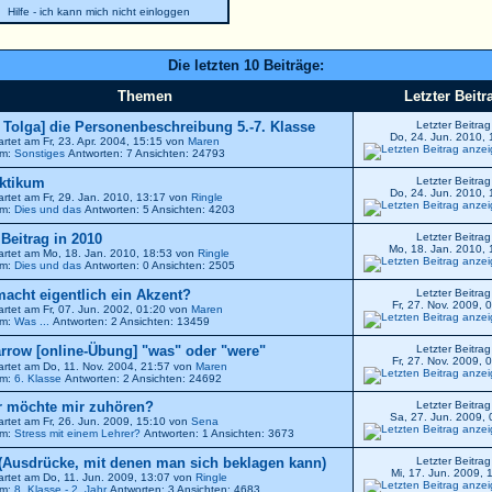
Hilfe - ich kann mich nicht einloggen
Die letzten 10 Beiträge:
Themen
Letzter Beitr
r Tolga] die Personenbeschreibung 5.-7. Klasse
Letzter Beitrag
Do, 24. Jun. 2010, 
artet am Fr, 23. Apr. 2004, 15:15 von
Maren
um:
Sonstiges
Antworten: 7 Ansichten: 24793
ktikum
Letzter Beitrag
Do, 24. Jun. 2010, 
artet am Fr, 29. Jan. 2010, 13:17 von
Ringle
um:
Dies und das
Antworten: 5 Ansichten: 4203
. Beitrag in 2010
Letzter Beitrag
Mo, 18. Jan. 2010, 
artet am Mo, 18. Jan. 2010, 18:53 von
Ringle
um:
Dies und das
Antworten: 0 Ansichten: 2505
 macht eigentlich ein Akzent?
Letzter Beitrag
Fr, 27. Nov. 2009, 
artet am Fr, 07. Jun. 2002, 01:20 von
Maren
um:
Was ...
Antworten: 2 Ansichten: 13459
[online-Übung] "was" oder "were"
Letzter Beitrag
Fr, 27. Nov. 2009, 
artet am Do, 11. Nov. 2004, 21:57 von
Maren
um:
6. Klasse
Antworten: 2 Ansichten: 24692
 möchte mir zuhören?
Letzter Beitrag
Sa, 27. Jun. 2009, 
artet am Fr, 26. Jun. 2009, 15:10 von
Sena
um:
Stress mit einem Lehrer?
Antworten: 1 Ansichten: 3673
(Ausdrücke, mit denen man sich beklagen kann)
Letzter Beitrag
Mi, 17. Jun. 2009, 
artet am Do, 11. Jun. 2009, 13:07 von
Ringle
um:
8. Klasse - 2. Jahr
Antworten: 3 Ansichten: 4683