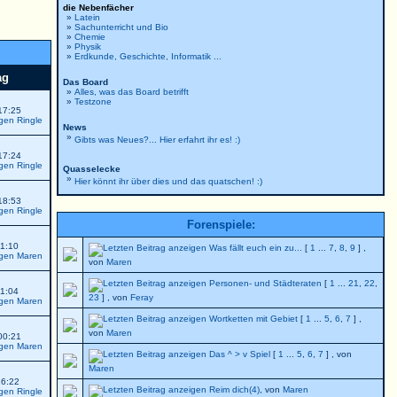
die Nebenfächer
»
Latein
»
Sachunterricht und Bio
»
Chemie
»
Physik
»
Erdkunde, Geschichte, Informatik ...
ag
Das Board
»
Alles, was das Board betrifft
»
Testzone
17:25
Ringle
News
»
Gibts was Neues?... Hier erfahrt ihr es! :)
17:24
Ringle
Quasselecke
»
Hier könnt ihr über dies und das quatschen! :)
18:53
Ringle
Forenspiele:
01:10
Was fällt euch ein zu...
[
1
...
7
,
8
,
9
] ,
Maren
von
Maren
Personen- und Städteraten
[
1
...
21
,
22
,
01:04
23
] , von
Feray
Maren
Wortketten mit Gebiet
[
1
...
5
,
6
,
7
] ,
von
Maren
00:21
Maren
Das ^ > v Spiel
[
1
...
5
,
6
,
7
] , von
Maren
16:22
Reim dich(4)
, von
Maren
Ringle