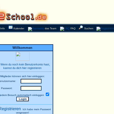
Info
Kalender
das Team
FAQ
Suchen
Willkommen
Wenn du noch kein Benutzerkonto hast,
kannst du dich hier registrieren
Mitglieder können sich hier einloggen:
enutzername:
Passwort:
 jedem Besuch automatisch einloggen
Ich habe mein Passwort
vergessen!