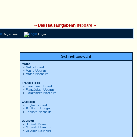
-- Das Hausaufgabenhilfeboard --
Registrieren
Login
Schnellauswahl
Mathe
»
Mathe-Board
»
Mathe-Übungen
»
Mathe-Nachhilfe
Französisch
»
Französisch-Board
»
Französisch-Übungen
»
Französisch-Nachhilfe
Englisch
»
Englisch-Board
»
Englisch-Übungen
»
Englisch-Nachhilfe
Deutsch
»
Deutsch-Board
»
Deutsch-Übungen
»
Deutsch-Nachhilfe