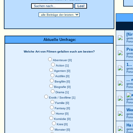
[fü
gest
Aktuelle Umfrage:
For
Pra
Welche Art von Filmen gefallen euch am besten?
gest
For
Abenteuer [0]
1..
Action [1]
gest
Agenten [0]
For
Arztfilm [0]
...
Bergfilm [0]
gest
Biografie [0]
For
Drama [1]
Erotik / Sexfilme [1]
gest
For
Familie [0]
Fantasy [0]
Wer
Horror [0]
gest
For
Komödie [0]
Krimi [0]
Ha 
gest
Monster [0]
For