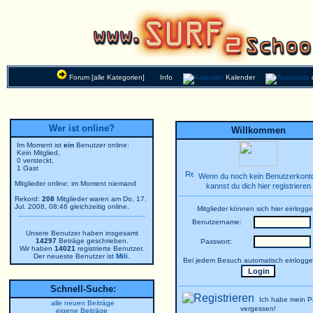
Forum [alle Kategorien]
Info
Kalender
Wer ist online?
Willkommen
Im Moment ist
ein
Benutzer online:
Kein Mitglied,
0 versteckt,
1 Gast
Wenn du noch kein Benutzerkonto
Mitglieder online: im Moment niemand
kannst du dich hier registrieren
Rekord:
208
Mitglieder waren am Do, 17.
Jul. 2008, 08:46 gleichzeitig online.
Mitglieder können sich hier einlogge
Benutzername:
Unsere Benutzer haben insgesamt
14297
Beträge geschrieben.
Passwort:
Wir haben
14021
registrierte Benutzer.
Der neueste Benutzer ist
Mili
.
Bei jedem Besuch automatisch einlogg
Schnell-Suche:
Ich habe mein P
alle neuen Beiträge
vergessen!
eigene Beiträge