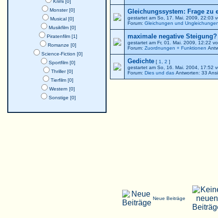
Krimi [0]
Monster [0]
Gleichungssystem: Frage zu 
gestartet am So, 17. Mai. 2009, 22:03 
Musical [0]
Forum:
Gleichungen und Ungleichunge
Musikfilm [0]
maximale negative Steigung? -
Piratenfilm [1]
gestartet am Fr, 01. Mai. 2009, 12:22 v
Romanze [0]
Forum:
Zuordnungen + Funktionen
Antw
Science-Fiction [0]
Gedichte
[
1
,
2
]
Sportfilm [0]
gestartet am So, 16. Mai. 2004, 17:5
Thriller [0]
Forum:
Dies und das
Antworten: 33 Ans
Tierfilm [0]
Western [0]
Sonstige [0]
Neue Beiträge