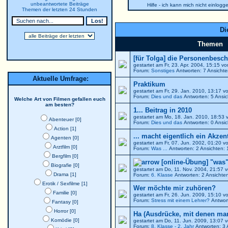
unbeantwortete Beiträge
Hilfe - ich kann mich nicht einlogg
Themen der letzten 24 Stunden
Di
Themen
[für Tolga] die Personenbesch
gestartet am Fr, 23. Apr. 2004, 15:15 v
Forum:
Sonstiges
Antworten: 7 Ansicht
Aktuelle Umfrage:
Praktikum
gestartet am Fr, 29. Jan. 2010, 13:17 
Forum:
Dies und das
Antworten: 5 Ansic
Welche Art von Filmen gefallen euch
am besten?
1... Beitrag in 2010
gestartet am Mo, 18. Jan. 2010, 18:53
Abenteuer [0]
Forum:
Dies und das
Antworten: 0 Ansic
Action [1]
... macht eigentlich ein Akzen
Agenten [0]
gestartet am Fr, 07. Jun. 2002, 01:20 
Arztfilm [0]
Forum:
Was ...
Antworten: 2 Ansichten:
Bergfilm [0]
[online-Übung] "was"
Biografie [0]
gestartet am Do, 11. Nov. 2004, 21:57 
Drama [1]
Forum:
6. Klasse
Antworten: 2 Ansichte
Erotik / Sexfilme [1]
Wer möchte mir zuhören?
Familie [0]
gestartet am Fr, 26. Jun. 2009, 15:10 
Forum:
Stress mit einem Lehrer?
Antwort
Fantasy [0]
Horror [0]
Ha (Ausdrücke, mit denen ma
Komödie [0]
gestartet am Do, 11. Jun. 2009, 13:07 
Forum:
8. Klasse - 2. Jahr
Antworten: 3 