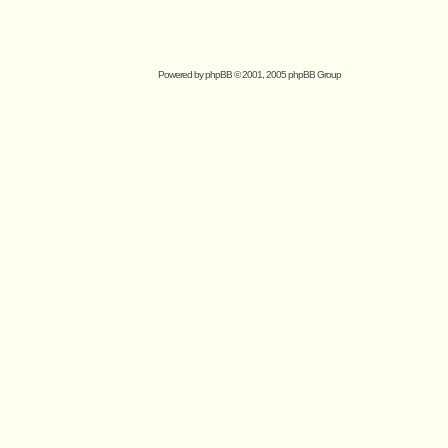
Powered by
phpBB
© 2001, 2005 phpBB Group