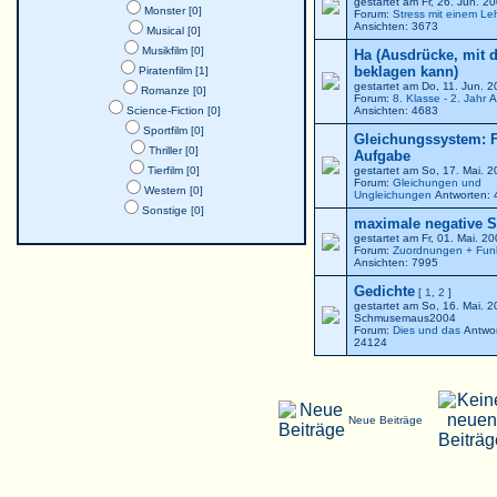
gestartet am Fr, 26. Jun. 
Monster [0]
Forum:
Stress mit einem Le
Ansichten: 3673
Musical [0]
Musikfilm [0]
Ha (Ausdrücke, mit 
beklagen kann)
Piratenfilm [1]
gestartet am Do, 11. Jun. 
Romanze [0]
Forum:
8. Klasse - 2. Jahr
A
Science-Fiction [0]
Ansichten: 4683
Sportfilm [0]
Gleichungssystem: F
Thriller [0]
Aufgabe
Tierfilm [0]
gestartet am So, 17. Mai. 
Forum:
Gleichungen und
Western [0]
Ungleichungen
Antworten: 
Sonstige [0]
maximale negative St
gestartet am Fr, 01. Mai. 2
Forum:
Zuordnungen + Fun
Ansichten: 7995
Gedichte
[
1
,
2
]
gestartet am So, 16. Mai. 
Schmusemaus2004
Forum:
Dies und das
Antwor
24124
Neue Beiträge