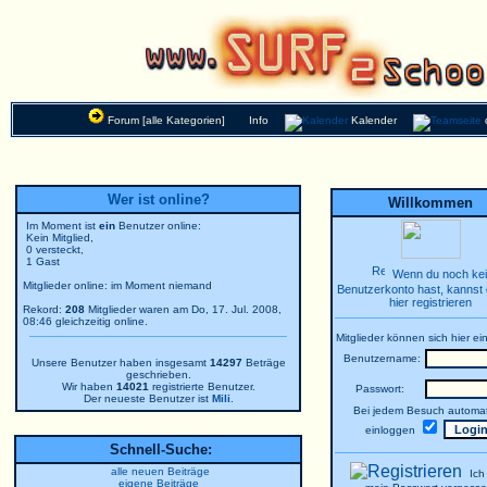
Forum [alle Kategorien]
Info
Kalender
Wer ist online?
Willkommen
Im Moment ist
ein
Benutzer online:
Kein Mitglied,
0 versteckt,
1 Gast
Wenn du noch ke
Mitglieder online: im Moment niemand
Benutzerkonto hast, kannst 
hier registrieren
Rekord:
208
Mitglieder waren am Do, 17. Jul. 2008,
08:46 gleichzeitig online.
Mitglieder können sich hier ei
Benutzername:
Unsere Benutzer haben insgesamt
14297
Beträge
geschrieben.
Wir haben
14021
registrierte Benutzer.
Passwort:
Der neueste Benutzer ist
Mili
.
Bei jedem Besuch automat
einloggen
Schnell-Suche:
alle neuen Beiträge
Ich
eigene Beiträge