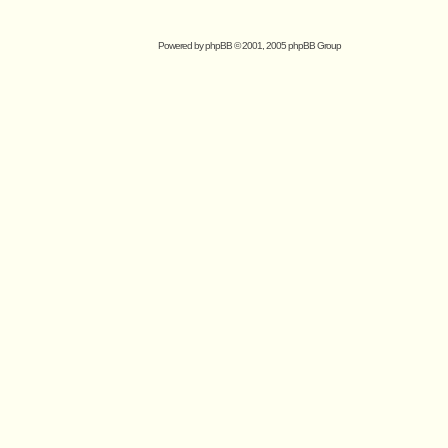
Powered by
phpBB
© 2001, 2005 phpBB Group