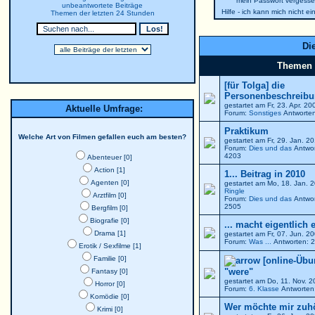
mein Passwort vergesse
unbeantwortete Beiträge
Hilfe - ich kann mich nicht e
Themen der letzten 24 Stunden
Die
Themen
[für Tolga] die
Personenbeschreibun
gestartet am Fr, 23. Apr. 2
Aktuelle Umfrage:
Forum:
Sonstiges
Antworten
Praktikum
Welche Art von Filmen gefallen euch am besten?
gestartet am Fr, 29. Jan. 
Forum:
Dies und das
Antwor
4203
Abenteuer [0]
Action [1]
1... Beitrag in 2010
Agenten [0]
gestartet am Mo, 18. Jan. 
Ringle
Arztfilm [0]
Forum:
Dies und das
Antwor
2505
Bergfilm [0]
Biografie [0]
... macht eigentlich 
Drama [1]
gestartet am Fr, 07. Jun. 
Forum:
Was ...
Antworten: 2
Erotik / Sexfilme [1]
Familie [0]
[online-Übu
"were"
Fantasy [0]
gestartet am Do, 11. Nov. 
Horror [0]
Forum:
6. Klasse
Antworten:
Komödie [0]
Wer möchte mir zuh
Krimi [0]