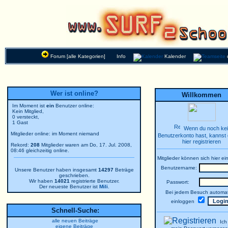
Forum [alle Kategorien]
Info
Kalender
Wer ist online?
Willkommen
Im Moment ist
ein
Benutzer online:
Kein Mitglied,
0 versteckt,
1 Gast
Wenn du noch ke
Mitglieder online: im Moment niemand
Benutzerkonto hast, kannst 
hier registrieren
Rekord:
208
Mitglieder waren am Do, 17. Jul. 2008,
08:46 gleichzeitig online.
Mitglieder können sich hier ei
Benutzername:
Unsere Benutzer haben insgesamt
14297
Beträge
geschrieben.
Wir haben
14021
registrierte Benutzer.
Passwort:
Der neueste Benutzer ist
Mili
.
Bei jedem Besuch automat
einloggen
Schnell-Suche:
alle neuen Beiträge
Ich
eigene Beiträge