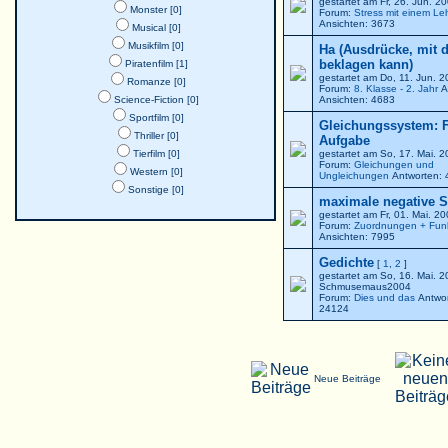
gestartet am Fr, 26. Jun. 
Monster [0]
Forum:
Stress mit einem Le
Ansichten: 3673
Musical [0]
Musikfilm [0]
Ha (Ausdrücke, mit 
beklagen kann)
Piratenfilm [1]
gestartet am Do, 11. Jun. 
Romanze [0]
Forum:
8. Klasse - 2. Jahr
A
Science-Fiction [0]
Ansichten: 4683
Sportfilm [0]
Gleichungssystem: F
Thriller [0]
Aufgabe
Tierfilm [0]
gestartet am So, 17. Mai. 
Forum:
Gleichungen und
Western [0]
Ungleichungen
Antworten: 
Sonstige [0]
maximale negative St
gestartet am Fr, 01. Mai. 2
Forum:
Zuordnungen + Fun
Ansichten: 7995
Gedichte
[
1
,
2
]
gestartet am So, 16. Mai. 
Schmusemaus2004
Forum:
Dies und das
Antwor
24124
Neue Beiträge