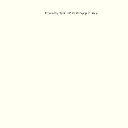
Powered by
phpBB
© 2001, 2005 phpBB Group