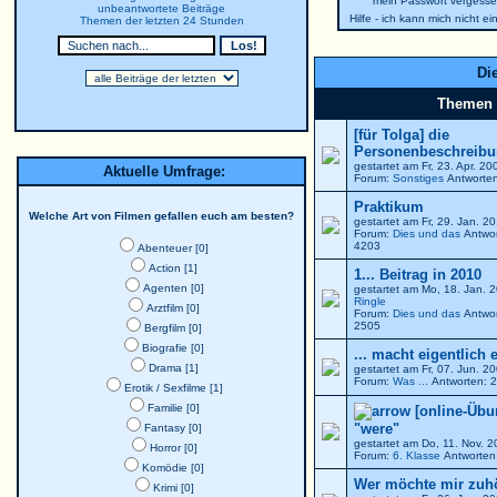
mein Passwort vergesse
unbeantwortete Beiträge
Hilfe - ich kann mich nicht e
Themen der letzten 24 Stunden
Die
Themen
[für Tolga] die
Personenbeschreibun
gestartet am Fr, 23. Apr. 2
Aktuelle Umfrage:
Forum:
Sonstiges
Antworten
Praktikum
Welche Art von Filmen gefallen euch am besten?
gestartet am Fr, 29. Jan. 
Forum:
Dies und das
Antwor
4203
Abenteuer [0]
Action [1]
1... Beitrag in 2010
Agenten [0]
gestartet am Mo, 18. Jan. 
Ringle
Arztfilm [0]
Forum:
Dies und das
Antwor
2505
Bergfilm [0]
Biografie [0]
... macht eigentlich 
Drama [1]
gestartet am Fr, 07. Jun. 
Forum:
Was ...
Antworten: 2
Erotik / Sexfilme [1]
Familie [0]
[online-Übu
"were"
Fantasy [0]
gestartet am Do, 11. Nov. 
Horror [0]
Forum:
6. Klasse
Antworten:
Komödie [0]
Wer möchte mir zuh
Krimi [0]