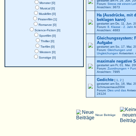
gestartet am Fr, 26. Jun. 
Monster [0]
Forum:
Stress mit einem Le
Ansichten: 3673
Musical [0]
Musikfilm [0]
Ha (Ausdrücke, mit 
beklagen kann)
Piratenfilm [1]
gestartet am Do, 11. Jun. 
Romanze [0]
Forum:
8. Klasse - 2. Jahr
A
Science-Fiction [0]
Ansichten: 4683
Sportfilm [0]
Gleichungssystem: F
Thriller [0]
Aufgabe
Tierfilm [0]
gestartet am So, 17. Mai. 
Forum:
Gleichungen und
Western [0]
Ungleichungen
Antworten: 
Sonstige [0]
maximale negative St
gestartet am Fr, 01. Mai. 2
Forum:
Zuordnungen + Fun
Ansichten: 7995
Gedichte
[
1
,
2
]
gestartet am So, 16. Mai. 
Schmusemaus2004
Forum:
Dies und das
Antwor
24124
Neue Beiträge