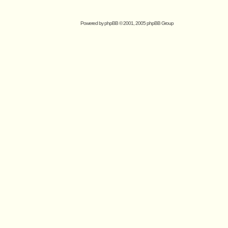
Powered by
phpBB
© 2001, 2005 phpBB Group