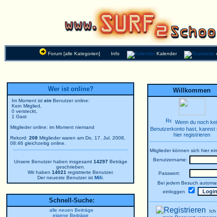
Forum [alle Kategorien]
Info
Kalender
Wer ist online?
Willkommen
Im Moment ist
ein
Benutzer online:
Kein Mitglied,
0 versteckt,
1 Gast
Wenn du noch ke
Mitglieder online: im Moment niemand
Benutzerkonto hast, kannst 
hier registrieren
Rekord:
208
Mitglieder waren am Do, 17. Jul. 2008,
08:46 gleichzeitig online.
Mitglieder können sich hier ei
Benutzername:
Unsere Benutzer haben insgesamt
14297
Beträge
geschrieben.
Wir haben
14021
registrierte Benutzer.
Passwort:
Der neueste Benutzer ist
Mili
.
Bei jedem Besuch automat
einloggen
Schnell-Suche:
alle neuen Beiträge
Ich
eigene Beiträge