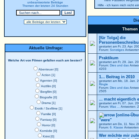
mein Passwort vergesse
unbeantwortete Beiträge
Hilfe - ich kann mich nicht e
Themen der letzten 24 Stunden
Die
Themen
[für Tolga] die
Personenbeschreibun
gestartet am Fr, 23. Apr. 2
Aktuelle Umfrage:
Forum:
Sonstiges
Antworten
Praktikum
Welche Art von Filmen gefallen euch am besten?
gestartet am Fr, 29. Jan. 
Forum:
Dies und das
Antwor
4203
Abenteuer [0]
Action [1]
1... Beitrag in 2010
Agenten [0]
gestartet am Mo, 18. Jan. 
Ringle
Arztfilm [0]
Forum:
Dies und das
Antwor
2505
Bergfilm [0]
Biografie [0]
... macht eigentlich 
Drama [1]
gestartet am Fr, 07. Jun. 
Forum:
Was ...
Antworten: 2
Erotik / Sexfilme [1]
Familie [0]
[online-Übu
"were"
Fantasy [0]
gestartet am Do, 11. Nov. 
Horror [0]
Forum:
6. Klasse
Antworten:
Komödie [0]
Wer möchte mir zuh
Krimi [0]