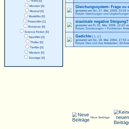
Krimi [0]
Monster [0]
Gleichungssystem: Frage zu 
gestartet am So, 17. Mai. 2009, 22:03 
Musical [0]
Forum:
Gleichungen und Ungleichunge
Musikfilm [0]
maximale negative Steigung? -
Piratenfilm [1]
gestartet am Fr, 01. Mai. 2009, 12:22 v
Romanze [0]
Forum:
Zuordnungen + Funktionen
Antw
Science-Fiction [0]
Gedichte
[
1
,
2
]
Sportfilm [0]
gestartet am So, 16. Mai. 2004, 17:5
Thriller [0]
Forum:
Dies und das
Antworten: 33 Ans
Tierfilm [0]
Western [0]
Sonstige [0]
Neue Beiträge