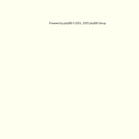
Powered by
phpBB
© 2001, 2005 phpBB Group