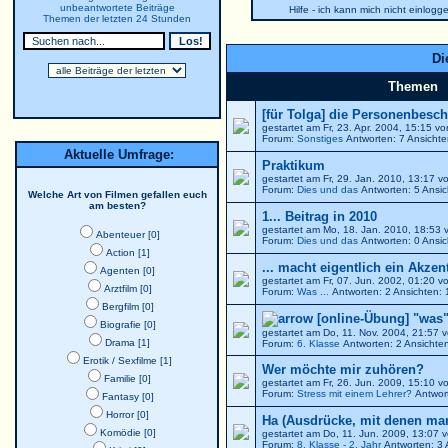
unbeantwortete Beiträge
Hilfe - ich kann mich nicht einlogg
Themen der letzten 24 Stunden
Di
Themen
[für Tolga] die Personenbesch
gestartet am Fr, 23. Apr. 2004, 15:15 v
Forum:
Sonstiges
Antworten: 7 Ansicht
Aktuelle Umfrage:
Praktikum
gestartet am Fr, 29. Jan. 2010, 13:17 
Forum:
Dies und das
Antworten: 5 Ansic
Welche Art von Filmen gefallen euch
am besten?
1... Beitrag in 2010
gestartet am Mo, 18. Jan. 2010, 18:53
Abenteuer [0]
Forum:
Dies und das
Antworten: 0 Ansic
Action [1]
... macht eigentlich ein Akzen
Agenten [0]
gestartet am Fr, 07. Jun. 2002, 01:20 
Arztfilm [0]
Forum:
Was ...
Antworten: 2 Ansichten:
Bergfilm [0]
[online-Übung] "was"
Biografie [0]
gestartet am Do, 11. Nov. 2004, 21:57 
Drama [1]
Forum:
6. Klasse
Antworten: 2 Ansichte
Erotik / Sexfilme [1]
Wer möchte mir zuhören?
Familie [0]
gestartet am Fr, 26. Jun. 2009, 15:10 
Forum:
Stress mit einem Lehrer?
Antwort
Fantasy [0]
Horror [0]
Ha (Ausdrücke, mit denen ma
Komödie [0]
gestartet am Do, 11. Jun. 2009, 13:07 
Forum:
8. Klasse - 2. Jahr
Antworten: 3 