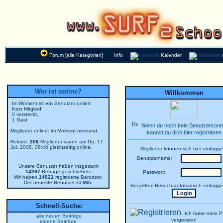
Forum [alle Kategorien]
Info
Kalender
Wer ist online?
Willkommen
Im Moment ist
ein
Benutzer online:
Kein Mitglied,
0 versteckt,
1 Gast
Wenn du noch kein Benutzerkonto
Mitglieder online: im Moment niemand
kannst du dich hier registrieren
Rekord:
208
Mitglieder waren am Do, 17.
Jul. 2008, 08:46 gleichzeitig online.
Mitglieder können sich hier einlogge
Benutzername:
Unsere Benutzer haben insgesamt
14297
Beträge geschrieben.
Passwort:
Wir haben
14021
registrierte Benutzer.
Der neueste Benutzer ist
Mili
.
Bei jedem Besuch automatisch einlogg
Schnell-Suche:
Ich habe mein P
alle neuen Beiträge
vergessen!
eigene Beiträge