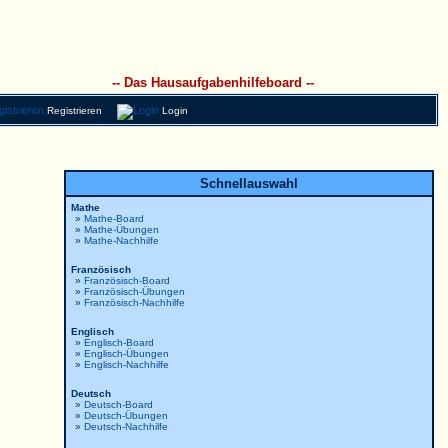
-- Das Hausaufgabenhilfeboard --
Registrieren
Login
Schnellauswahl
Mathe
»
Mathe-Board
»
Mathe-Übungen
»
Mathe-Nachhilfe
Französisch
»
Französisch-Board
»
Französisch-Übungen
»
Französisch-Nachhilfe
Englisch
»
Englisch-Board
»
Englisch-Übungen
»
Englisch-Nachhilfe
Deutsch
»
Deutsch-Board
»
Deutsch-Übungen
»
Deutsch-Nachhilfe