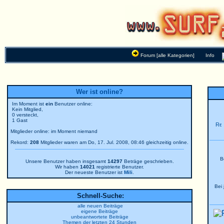
Forum [alle Kategorien]
Info
Wer ist online?
Im Moment ist
ein
Benutzer online:
Kein Mitglied,
0 versteckt,
1 Gast
Mitglieder online: im Moment niemand
Rekord:
208
Mitglieder waren am Do, 17. Jul. 2008, 08:46 gleichzeitig online.
B
Unsere Benutzer haben insgesamt
14297
Beträge geschrieben.
Wir haben
14021
registrierte Benutzer.
Der neueste Benutzer ist
Mili
.
Bei
Schnell-Suche:
alle neuen Beiträge
eigene Beiträge
unbeantwortete Beiträge
Themen der letzten 24 Stunden