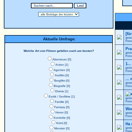
[fü
gest
Aktuelle Umfrage:
For
Pra
Welche Art von Filmen gefallen euch am besten?
gest
For
Abenteuer [0]
1..
Action [1]
gest
Agenten [0]
For
Arztfilm [0]
...
Bergfilm [0]
gest
Biografie [0]
For
Drama [1]
Erotik / Sexfilme [1]
gest
For
Familie [0]
Fantasy [0]
Wer
Horror [0]
gest
For
Komödie [0]
Krimi [0]
Ha 
gest
Monster [0]
For