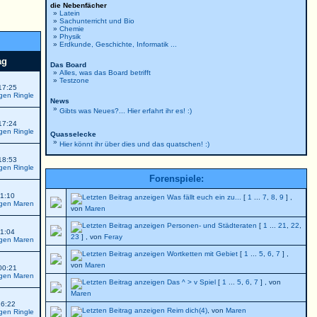
die Nebenfächer
»
Latein
»
Sachunterricht und Bio
»
Chemie
»
Physik
»
Erdkunde, Geschichte, Informatik ...
ag
Das Board
»
Alles, was das Board betrifft
»
Testzone
17:25
Ringle
News
»
Gibts was Neues?... Hier erfahrt ihr es! :)
17:24
Ringle
Quasselecke
»
Hier könnt ihr über dies und das quatschen! :)
18:53
Ringle
Forenspiele:
01:10
Was fällt euch ein zu...
[
1
...
7
,
8
,
9
] ,
Maren
von
Maren
Personen- und Städteraten
[
1
...
21
,
22
,
01:04
23
] , von
Feray
Maren
Wortketten mit Gebiet
[
1
...
5
,
6
,
7
] ,
von
Maren
00:21
Maren
Das ^ > v Spiel
[
1
...
5
,
6
,
7
] , von
Maren
16:22
Reim dich(4)
, von
Maren
Ringle