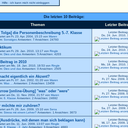
Hilfe - ich kann mich nicht einloggen
Die letzten 10 Beiträge:
Themen
Letzter Beitr
r Tolga] die Personenbeschreibung 5.-7. Klasse
Letzter Beitrag
Do, 24. Jun. 2010, 
artet am Fr, 23. Apr. 2004, 15:15 von
Maren
um:
Sonstiges
Antworten: 7 Ansichten: 24793
ktikum
Letzter Beitrag
Do, 24. Jun. 2010, 
artet am Fr, 29. Jan. 2010, 13:17 von
Ringle
um:
Dies und das
Antworten: 5 Ansichten: 4203
. Beitrag in 2010
Letzter Beitrag
Mo, 18. Jan. 2010, 
artet am Mo, 18. Jan. 2010, 18:53 von
Ringle
um:
Dies und das
Antworten: 0 Ansichten: 2505
 macht eigentlich ein Akzent?
Letzter Beitrag
Fr, 27. Nov. 2009, 
artet am Fr, 07. Jun. 2002, 01:20 von
Maren
um:
Was ...
Antworten: 2 Ansichten: 13459
[online-Übung] "was" oder "were"
Letzter Beitrag
Fr, 27. Nov. 2009, 
artet am Do, 11. Nov. 2004, 21:57 von
Maren
um:
6. Klasse
Antworten: 2 Ansichten: 24692
 möchte mir zuhören?
Letzter Beitrag
Sa, 27. Jun. 2009, 
artet am Fr, 26. Jun. 2009, 15:10 von
Sena
um:
Stress mit einem Lehrer?
Antworten: 1 Ansichten: 3673
(Ausdrücke, mit denen man sich beklagen kann)
Letzter Beitrag
Mi, 17. Jun. 2009, 
artet am Do, 11. Jun. 2009, 13:07 von
Ringle
um:
8. Klasse - 2. Jahr
Antworten: 3 Ansichten: 4683