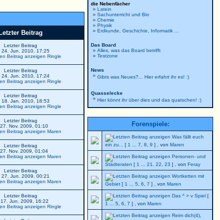
die Nebenfächer
»
Latein
»
Sachunterricht und Bio
»
Chemie
»
Physik
»
Erdkunde, Geschichte, Informatik ...
Letzter Beitrag
Das Board
Letzter Beitrag
»
Alles, was das Board betrifft
 24. Jun. 2010, 17:25
»
Testzone
Ringle
News
Letzter Beitrag
»
 24. Jun. 2010, 17:24
Gibts was Neues?... Hier erfahrt ihr es! :)
Ringle
Quasselecke
Letzter Beitrag
»
Hier könnt ihr über dies und das quatschen! :)
 18. Jan. 2010, 18:53
Ringle
Letzter Beitrag
Forenspiele:
 27. Nov. 2009, 01:10
Maren
Was fällt euch
ein zu...
[
1
...
7
,
8
,
9
] , von
Maren
Letzter Beitrag
 27. Nov. 2009, 01:04
Maren
Personen- und
Städteraten
[
1
...
21
,
22
,
23
] , von
Feray
Letzter Beitrag
 27. Jun. 2009, 00:21
Wortketten mit
Maren
Gebiet
[
1
...
5
,
6
,
7
] , von
Maren
Letzter Beitrag
Das ^ > v Spiel
[
 17. Jun. 2009, 16:22
1
...
5
,
6
,
7
] , von
Maren
Ringle
Reim dich(4)
,