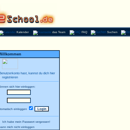
Kalender
das Team
FAQ
Suchen
Willkommen
enutzerkonto hast, kannst du dich hier
registrieren
können sich hier einloggen:
tomatisch einloggen
Ich habe mein Passwort vergessen!
h kann mich nicht einloggen