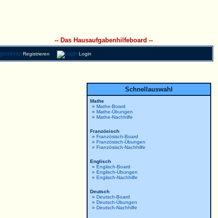
-- Das Hausaufgabenhilfeboard --
Registrieren
Login
Schnellauswahl
Mathe
»
Mathe-Board
»
Mathe-Übungen
»
Mathe-Nachhilfe
Französisch
»
Französisch-Board
»
Französisch-Übungen
»
Französisch-Nachhilfe
Englisch
»
Englisch-Board
»
Englisch-Übungen
»
Englisch-Nachhilfe
Deutsch
»
Deutsch-Board
»
Deutsch-Übungen
»
Deutsch-Nachhilfe