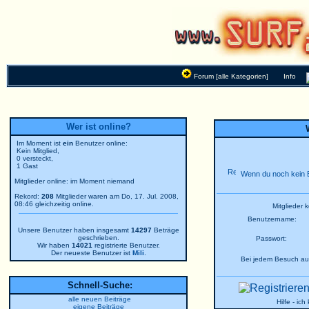
Forum [alle Kategorien]
Info
Wer ist online?
Im Moment ist
ein
Benutzer online:
Kein Mitglied,
0 versteckt,
1 Gast
Wenn du noch kein B
Mitglieder online: im Moment niemand
Rekord:
208
Mitglieder waren am Do, 17. Jul. 2008,
08:46 gleichzeitig online.
Mitglieder 
Benutzername:
Unsere Benutzer haben insgesamt
14297
Beträge
geschrieben.
Passwort:
Wir haben
14021
registrierte Benutzer.
Der neueste Benutzer ist
Mili
.
Bei jedem Besuch au
Schnell-Suche:
alle neuen Beiträge
Hilfe - ic
eigene Beiträge