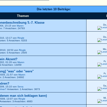
Die letzten 10 Beiträge:
Themen
sonenbeschreibung 5.-7. Klasse
Do,
2004, 15:15 von
Maren
n: 7 Ansichten: 24793
Do,
 2010, 13:17 von
Ringle
rten: 5 Ansichten: 4203
Mo,
. 2010, 18:53 von
Ringle
rten: 0 Ansichten: 2505
 ein Akzent?
Fr,
 2002, 01:20 von
Maren
2 Ansichten: 13459
ung] "was" oder "were"
Fr,
 2004, 21:57 von
Maren
n: 2 Ansichten: 24692
hören?
Sa,
 2009, 15:10 von
Sena
ehrer?
Antworten: 1 Ansichten: 3673
 denen man sich beklagen kann)
Mi,
 2009, 13:07 von
Ringle
Antworten: 3 Ansichten: 4683