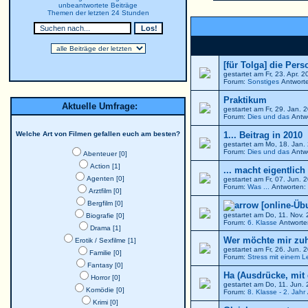
unbeantwortete Beiträge
Themen der letzten 24 Stunden
[für Tolga] die Per
gestartet am Fr, 23. Apr. 
Forum:
Sonstiges
Antworte
Praktikum
Aktuelle Umfrage:
gestartet am Fr, 29. Jan.
Forum:
Dies und das
Antwo
Welche Art von Filmen gefallen euch am besten?
1... Beitrag in 2010
gestartet am Mo, 18. Jan
Forum:
Dies und das
Antwo
Abenteuer [0]
Action [1]
... macht eigentlich
Agenten [0]
gestartet am Fr, 07. Jun.
Forum:
Was ...
Antworten: 
Arztfilm [0]
Bergfilm [0]
[online-Üb
gestartet am Do, 11. Nov.
Biografie [0]
Forum:
6. Klasse
Antworte
Drama [1]
Wer möchte mir zu
Erotik / Sexfilme [1]
gestartet am Fr, 26. Jun.
Familie [0]
Forum:
Stress mit einem L
Fantasy [0]
Ha (Ausdrücke, mit
Horror [0]
gestartet am Do, 11. Jun.
Komödie [0]
Forum:
8. Klasse - 2. Jahr
Krimi [0]