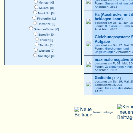
gestartet am Fr, 26. Jun. 
Monster [0]
Forum:
Stress mit einem Le
Ansichten: 3673
Musical [0]
Musikfilm [0]
Ha (Ausdrücke, mit 
beklagen kann)
Piratenfilm [1]
gestartet am Do, 11. Jun. 
Romanze [0]
Forum:
8. Klasse - 2. Jahr
A
Science-Fiction [0]
Ansichten: 4683
Sportfilm [0]
Gleichungssystem: F
Thriller [0]
Aufgabe
Tierfilm [0]
gestartet am So, 17. Mai. 
Forum:
Gleichungen und
Western [0]
Ungleichungen
Antworten: 
Sonstige [0]
maximale negative St
gestartet am Fr, 01. Mai. 2
Forum:
Zuordnungen + Fun
Ansichten: 7995
Gedichte
[
1
,
2
]
gestartet am So, 16. Mai. 
Schmusemaus2004
Forum:
Dies und das
Antwor
24124
Neue Beiträge