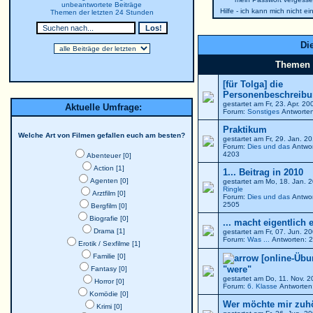
unbeantwortete Beiträge
Hilfe - ich kann mich nicht e
Themen der letzten 24 Stunden
Die
Themen
[für Tolga] die
Personenbeschreibun
gestartet am Fr, 23. Apr. 2
Aktuelle Umfrage:
Forum:
Sonstiges
Antworten
Praktikum
Welche Art von Filmen gefallen euch am besten?
gestartet am Fr, 29. Jan. 
Forum:
Dies und das
Antwor
4203
Abenteuer [0]
Action [1]
1... Beitrag in 2010
Agenten [0]
gestartet am Mo, 18. Jan. 
Ringle
Arztfilm [0]
Forum:
Dies und das
Antwor
2505
Bergfilm [0]
Biografie [0]
... macht eigentlich 
Drama [1]
gestartet am Fr, 07. Jun. 
Forum:
Was ...
Antworten: 2
Erotik / Sexfilme [1]
Familie [0]
[online-Übu
"were"
Fantasy [0]
gestartet am Do, 11. Nov. 
Horror [0]
Forum:
6. Klasse
Antworten:
Komödie [0]
Wer möchte mir zuh
Krimi [0]