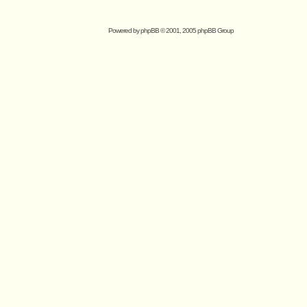
Powered by
phpBB
© 2001, 2005 phpBB Group