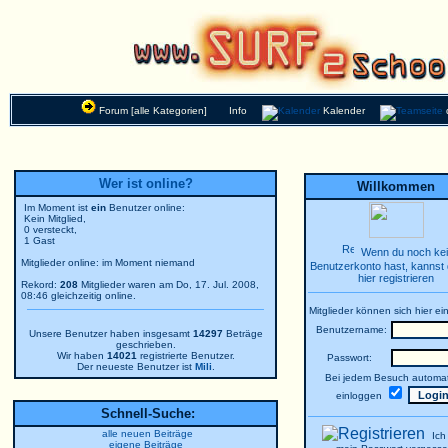
Forum [alle Kategorien]
Info
Kalender
Wer ist online?
Willkommen
Im Moment ist
ein
Benutzer online:
Kein Mitglied,
0 versteckt,
1 Gast
Wenn du noch ke
Mitglieder online: im Moment niemand
Benutzerkonto hast, kannst 
hier registrieren
Rekord:
208
Mitglieder waren am Do, 17. Jul. 2008,
08:46 gleichzeitig online.
Mitglieder können sich hier ei
Benutzername:
Unsere Benutzer haben insgesamt
14297
Beträge
geschrieben.
Wir haben
14021
registrierte Benutzer.
Passwort:
Der neueste Benutzer ist
Mili
.
Bei jedem Besuch automat
einloggen
Schnell-Suche:
alle neuen Beiträge
Ich
eigene Beiträge