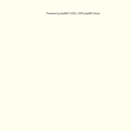
Powered by
phpBB
© 2001, 2005 phpBB Group