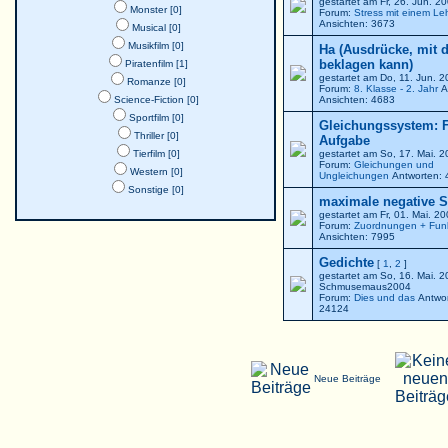
gestartet am Fr, 26. Jun. 
Monster [0]
Forum:
Stress mit einem Le
Ansichten: 3673
Musical [0]
Musikfilm [0]
Ha (Ausdrücke, mit 
beklagen kann)
Piratenfilm [1]
gestartet am Do, 11. Jun. 
Romanze [0]
Forum:
8. Klasse - 2. Jahr
A
Science-Fiction [0]
Ansichten: 4683
Sportfilm [0]
Gleichungssystem: F
Thriller [0]
Aufgabe
Tierfilm [0]
gestartet am So, 17. Mai. 
Forum:
Gleichungen und
Western [0]
Ungleichungen
Antworten: 
Sonstige [0]
maximale negative St
gestartet am Fr, 01. Mai. 2
Forum:
Zuordnungen + Fun
Ansichten: 7995
Gedichte
[
1
,
2
]
gestartet am So, 16. Mai. 
Schmusemaus2004
Forum:
Dies und das
Antwor
24124
Neue Beiträge