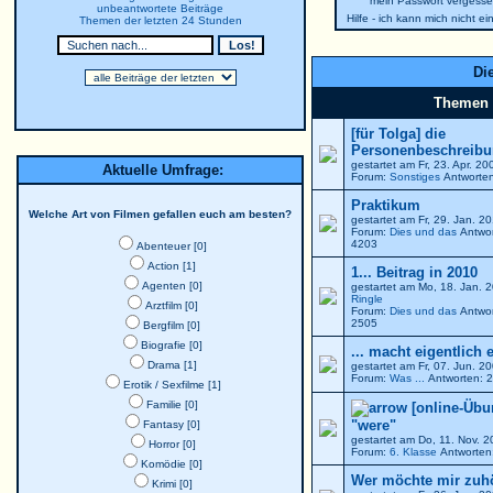
mein Passwort vergesse
unbeantwortete Beiträge
Hilfe - ich kann mich nicht e
Themen der letzten 24 Stunden
Die
Themen
[für Tolga] die
Personenbeschreibun
gestartet am Fr, 23. Apr. 2
Aktuelle Umfrage:
Forum:
Sonstiges
Antworten
Praktikum
Welche Art von Filmen gefallen euch am besten?
gestartet am Fr, 29. Jan. 
Forum:
Dies und das
Antwor
4203
Abenteuer [0]
Action [1]
1... Beitrag in 2010
Agenten [0]
gestartet am Mo, 18. Jan. 
Ringle
Arztfilm [0]
Forum:
Dies und das
Antwor
2505
Bergfilm [0]
Biografie [0]
... macht eigentlich 
Drama [1]
gestartet am Fr, 07. Jun. 
Forum:
Was ...
Antworten: 2
Erotik / Sexfilme [1]
Familie [0]
[online-Übu
"were"
Fantasy [0]
gestartet am Do, 11. Nov. 
Horror [0]
Forum:
6. Klasse
Antworten:
Komödie [0]
Wer möchte mir zuh
Krimi [0]