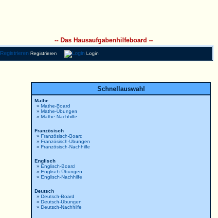
-- Das Hausaufgabenhilfeboard --
Registrieren
Login
Schnellauswahl
Mathe
»
Mathe-Board
»
Mathe-Übungen
»
Mathe-Nachhilfe
Französisch
»
Französisch-Board
»
Französisch-Übungen
»
Französisch-Nachhilfe
Englisch
»
Englisch-Board
»
Englisch-Übungen
»
Englisch-Nachhilfe
Deutsch
»
Deutsch-Board
»
Deutsch-Übungen
»
Deutsch-Nachhilfe