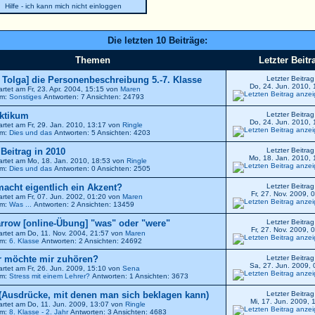
Hilfe - ich kann mich nicht einloggen
Die letzten 10 Beiträge:
Themen
Letzter Beitr
r Tolga] die Personenbeschreibung 5.-7. Klasse
Letzter Beitrag
Do, 24. Jun. 2010, 
artet am Fr, 23. Apr. 2004, 15:15 von
Maren
um:
Sonstiges
Antworten: 7 Ansichten: 24793
ktikum
Letzter Beitrag
Do, 24. Jun. 2010, 
artet am Fr, 29. Jan. 2010, 13:17 von
Ringle
um:
Dies und das
Antworten: 5 Ansichten: 4203
. Beitrag in 2010
Letzter Beitrag
Mo, 18. Jan. 2010, 
artet am Mo, 18. Jan. 2010, 18:53 von
Ringle
um:
Dies und das
Antworten: 0 Ansichten: 2505
 macht eigentlich ein Akzent?
Letzter Beitrag
Fr, 27. Nov. 2009, 
artet am Fr, 07. Jun. 2002, 01:20 von
Maren
um:
Was ...
Antworten: 2 Ansichten: 13459
[online-Übung] "was" oder "were"
Letzter Beitrag
Fr, 27. Nov. 2009, 
artet am Do, 11. Nov. 2004, 21:57 von
Maren
um:
6. Klasse
Antworten: 2 Ansichten: 24692
 möchte mir zuhören?
Letzter Beitrag
Sa, 27. Jun. 2009, 
artet am Fr, 26. Jun. 2009, 15:10 von
Sena
um:
Stress mit einem Lehrer?
Antworten: 1 Ansichten: 3673
(Ausdrücke, mit denen man sich beklagen kann)
Letzter Beitrag
Mi, 17. Jun. 2009, 
artet am Do, 11. Jun. 2009, 13:07 von
Ringle
um:
8. Klasse - 2. Jahr
Antworten: 3 Ansichten: 4683