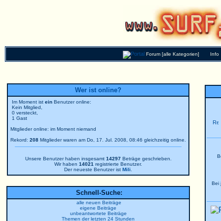
Forum [alle Kategorien]
Info
Wer ist online?
Im Moment ist
ein
Benutzer online:
Kein Mitglied,
0 versteckt,
1 Gast
Mitglieder online: im Moment niemand
Rekord:
208
Mitglieder waren am Do, 17. Jul. 2008, 08:46 gleichzeitig online.
B
Unsere Benutzer haben insgesamt
14297
Beträge geschrieben.
Wir haben
14021
registrierte Benutzer.
Der neueste Benutzer ist
Mili
.
Bei
Schnell-Suche:
alle neuen Beiträge
eigene Beiträge
unbeantwortete Beiträge
Themen der letzten 24 Stunden