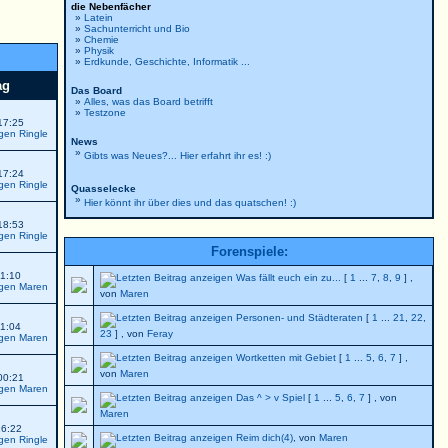
die Nebenfächer
»
Latein
»
Sachunterricht und Bio
»
Chemie
»
Physik
»
Erdkunde, Geschichte, Informatik ...
ag
Das Board
»
Alles, was das Board betrifft
»
Testzone
17:25
Ringle
News
»
Gibts was Neues?... Hier erfahrt ihr es! :)
17:24
Ringle
Quasselecke
»
Hier könnt ihr über dies und das quatschen! :)
18:53
Ringle
Forenspiele:
01:10
Was fällt euch ein zu...
[
1
...
7
,
8
,
9
] ,
Maren
von
Maren
Personen- und Städteraten
[
1
...
21
,
22
,
01:04
23
] , von
Feray
Maren
Wortketten mit Gebiet
[
1
...
5
,
6
,
7
] ,
von
Maren
00:21
Maren
Das ^ > v Spiel
[
1
...
5
,
6
,
7
] , von
Maren
16:22
Reim dich(4)
, von
Maren
Ringle