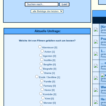
[fü
gest
Aktuelle Umfrage:
For
Pra
Welche Art von Filmen gefallen euch am besten?
gest
For
Abenteuer [0]
1..
Action [1]
gest
Agenten [0]
For
Arztfilm [0]
...
Bergfilm [0]
gest
Biografie [0]
For
Drama [1]
Erotik / Sexfilme [1]
gest
For
Familie [0]
Fantasy [0]
Wer
Horror [0]
gest
For
Komödie [0]
Krimi [0]
Ha 
gest
Monster [0]
For