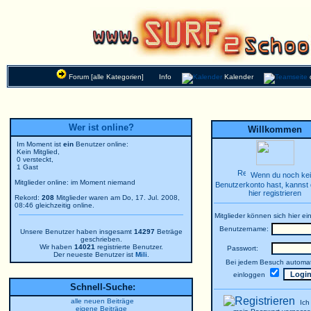
Forum [alle Kategorien]
Info
Kalender
Wer ist online?
Willkommen
Im Moment ist
ein
Benutzer online:
Kein Mitglied,
0 versteckt,
1 Gast
Wenn du noch ke
Mitglieder online: im Moment niemand
Benutzerkonto hast, kannst 
hier registrieren
Rekord:
208
Mitglieder waren am Do, 17. Jul. 2008,
08:46 gleichzeitig online.
Mitglieder können sich hier ei
Benutzername:
Unsere Benutzer haben insgesamt
14297
Beträge
geschrieben.
Wir haben
14021
registrierte Benutzer.
Passwort:
Der neueste Benutzer ist
Mili
.
Bei jedem Besuch automat
einloggen
Schnell-Suche:
alle neuen Beiträge
Ich
eigene Beiträge