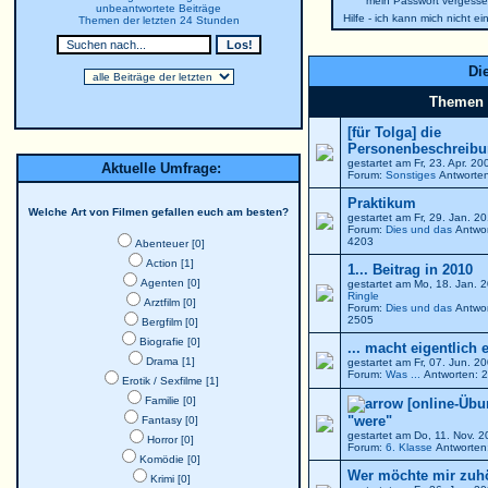
mein Passwort vergesse
unbeantwortete Beiträge
Hilfe - ich kann mich nicht e
Themen der letzten 24 Stunden
Die
Themen
[für Tolga] die
Personenbeschreibun
gestartet am Fr, 23. Apr. 2
Aktuelle Umfrage:
Forum:
Sonstiges
Antworten
Praktikum
Welche Art von Filmen gefallen euch am besten?
gestartet am Fr, 29. Jan. 
Forum:
Dies und das
Antwor
4203
Abenteuer [0]
Action [1]
1... Beitrag in 2010
Agenten [0]
gestartet am Mo, 18. Jan. 
Ringle
Arztfilm [0]
Forum:
Dies und das
Antwor
2505
Bergfilm [0]
Biografie [0]
... macht eigentlich 
Drama [1]
gestartet am Fr, 07. Jun. 
Forum:
Was ...
Antworten: 2
Erotik / Sexfilme [1]
Familie [0]
[online-Übu
"were"
Fantasy [0]
gestartet am Do, 11. Nov. 
Horror [0]
Forum:
6. Klasse
Antworten:
Komödie [0]
Wer möchte mir zuh
Krimi [0]