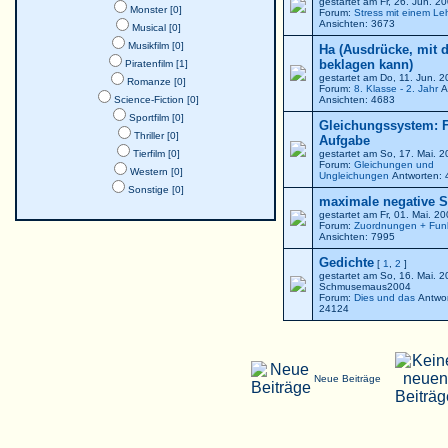
gestartet am Fr, 26. Jun. 
Monster [0]
Forum:
Stress mit einem Le
Ansichten: 3673
Musical [0]
Musikfilm [0]
Ha (Ausdrücke, mit 
beklagen kann)
Piratenfilm [1]
gestartet am Do, 11. Jun. 
Romanze [0]
Forum:
8. Klasse - 2. Jahr
A
Science-Fiction [0]
Ansichten: 4683
Sportfilm [0]
Gleichungssystem: F
Thriller [0]
Aufgabe
Tierfilm [0]
gestartet am So, 17. Mai. 
Forum:
Gleichungen und
Western [0]
Ungleichungen
Antworten: 
Sonstige [0]
maximale negative St
gestartet am Fr, 01. Mai. 2
Forum:
Zuordnungen + Fun
Ansichten: 7995
Gedichte
[
1
,
2
]
gestartet am So, 16. Mai. 
Schmusemaus2004
Forum:
Dies und das
Antwor
24124
Neue Beiträge