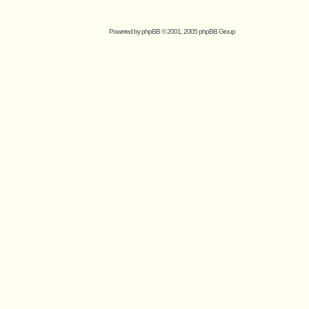
Powered by
phpBB
© 2001, 2005 phpBB Group