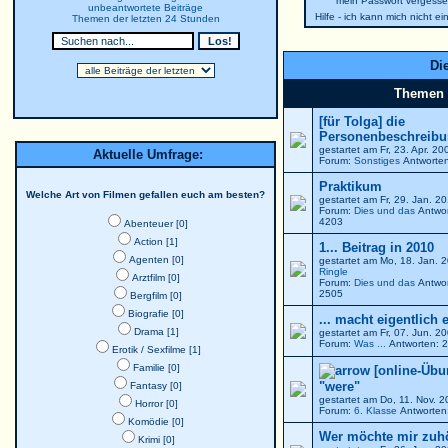
mein Passwort vergesse
unbeantwortete Beiträge
Hilfe - ich kann mich nicht e
Themen der letzten 24 Stunden
Die
Themen
[für Tolga] die
Personenbeschreibun
gestartet am Fr, 23. Apr. 2
Aktuelle Umfrage:
Forum:
Sonstiges
Antworten
Praktikum
Welche Art von Filmen gefallen euch am besten?
gestartet am Fr, 29. Jan. 
Forum:
Dies und das
Antwor
4203
Abenteuer [0]
Action [1]
1... Beitrag in 2010
Agenten [0]
gestartet am Mo, 18. Jan. 
Ringle
Arztfilm [0]
Forum:
Dies und das
Antwor
2505
Bergfilm [0]
Biografie [0]
... macht eigentlich 
Drama [1]
gestartet am Fr, 07. Jun. 
Forum:
Was ...
Antworten: 2
Erotik / Sexfilme [1]
Familie [0]
[online-Übu
"were"
Fantasy [0]
gestartet am Do, 11. Nov. 
Horror [0]
Forum:
6. Klasse
Antworten:
Komödie [0]
Wer möchte mir zuh
Krimi [0]