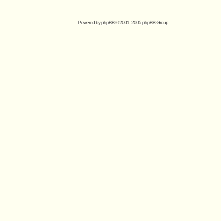
Powered by
phpBB
© 2001, 2005 phpBB Group