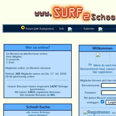
Forum [alle Kategorien]
Info
Kalender
Wer ist online?
Willkommen
Im Moment ist
ein
Benutzer online:
Kein Mitglied,
0 versteckt,
1 Gast
Wenn du noch ke
Mitglieder online: im Moment niemand
Benutzerkonto hast, kannst 
hier registrieren
Rekord:
208
Mitglieder waren am Do, 17. Jul. 2008,
08:46 gleichzeitig online.
Mitglieder können sich hier ei
Benutzername:
Unsere Benutzer haben insgesamt
14297
Beträge
geschrieben.
Wir haben
14021
registrierte Benutzer.
Passwort:
Der neueste Benutzer ist
Mili
.
Bei jedem Besuch automat
einloggen
Schnell-Suche:
alle neuen Beiträge
Ich
eigene Beiträge