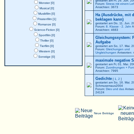
gestartet am Fr, 26. Jun. 
Monster [0]
Forum:
Stress mit einem Le
Ansichten: 3673
Musical [0]
Musikfilm [0]
Ha (Ausdrücke, mit 
beklagen kann)
Piratenfilm [1]
gestartet am Do, 11. Jun. 
Romanze [0]
Forum:
8. Klasse - 2. Jahr
A
Science-Fiction [0]
Ansichten: 4683
Sportfilm [0]
Gleichungssystem: F
Thriller [0]
Aufgabe
Tierfilm [0]
gestartet am So, 17. Mai. 
Forum:
Gleichungen und
Western [0]
Ungleichungen
Antworten: 
Sonstige [0]
maximale negative St
gestartet am Fr, 01. Mai. 2
Forum:
Zuordnungen + Fun
Ansichten: 7995
Gedichte
[
1
,
2
]
gestartet am So, 16. Mai. 
Schmusemaus2004
Forum:
Dies und das
Antwor
24124
Neue Beiträge