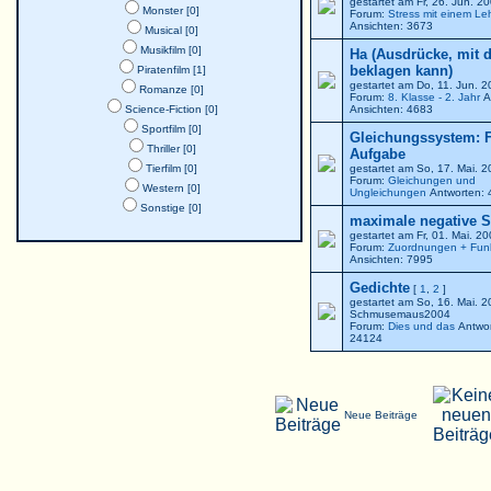
gestartet am Fr, 26. Jun. 
Monster [0]
Forum:
Stress mit einem Le
Ansichten: 3673
Musical [0]
Musikfilm [0]
Ha (Ausdrücke, mit 
beklagen kann)
Piratenfilm [1]
gestartet am Do, 11. Jun. 
Romanze [0]
Forum:
8. Klasse - 2. Jahr
A
Science-Fiction [0]
Ansichten: 4683
Sportfilm [0]
Gleichungssystem: F
Thriller [0]
Aufgabe
Tierfilm [0]
gestartet am So, 17. Mai. 
Forum:
Gleichungen und
Western [0]
Ungleichungen
Antworten: 
Sonstige [0]
maximale negative St
gestartet am Fr, 01. Mai. 2
Forum:
Zuordnungen + Fun
Ansichten: 7995
Gedichte
[
1
,
2
]
gestartet am So, 16. Mai. 
Schmusemaus2004
Forum:
Dies und das
Antwor
24124
Neue Beiträge