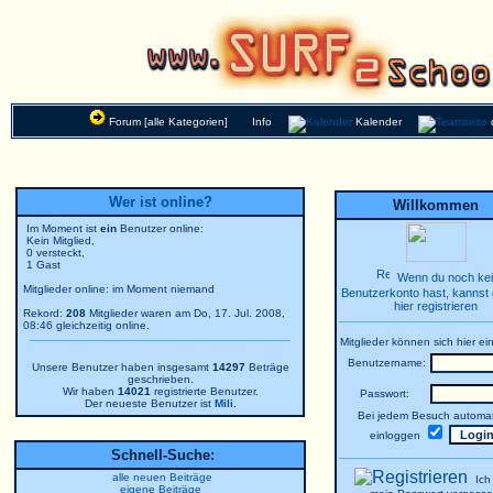
Forum [alle Kategorien]
Info
Kalender
Wer ist online?
Willkommen
Im Moment ist
ein
Benutzer online:
Kein Mitglied,
0 versteckt,
1 Gast
Wenn du noch ke
Mitglieder online: im Moment niemand
Benutzerkonto hast, kannst 
hier registrieren
Rekord:
208
Mitglieder waren am Do, 17. Jul. 2008,
08:46 gleichzeitig online.
Mitglieder können sich hier ei
Benutzername:
Unsere Benutzer haben insgesamt
14297
Beträge
geschrieben.
Wir haben
14021
registrierte Benutzer.
Passwort:
Der neueste Benutzer ist
Mili
.
Bei jedem Besuch automat
einloggen
Schnell-Suche:
alle neuen Beiträge
Ich
eigene Beiträge