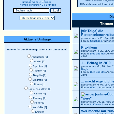
mein Passwort vergesse
unbeantwortete Beiträge
Hilfe - ich kann mich nicht e
Themen der letzten 24 Stunden
Die
Themen
[für Tolga] die
Personenbeschreibun
gestartet am Fr, 23. Apr. 2
Aktuelle Umfrage:
Forum:
Sonstiges
Antworten
Praktikum
Welche Art von Filmen gefallen euch am besten?
gestartet am Fr, 29. Jan. 
Forum:
Dies und das
Antwor
4203
Abenteuer [0]
Action [1]
1... Beitrag in 2010
Agenten [0]
gestartet am Mo, 18. Jan. 
Ringle
Arztfilm [0]
Forum:
Dies und das
Antwor
2505
Bergfilm [0]
Biografie [0]
... macht eigentlich 
Drama [1]
gestartet am Fr, 07. Jun. 
Forum:
Was ...
Antworten: 2
Erotik / Sexfilme [1]
Familie [0]
[online-Übu
"were"
Fantasy [0]
gestartet am Do, 11. Nov. 
Horror [0]
Forum:
6. Klasse
Antworten:
Komödie [0]
Wer möchte mir zuh
Krimi [0]