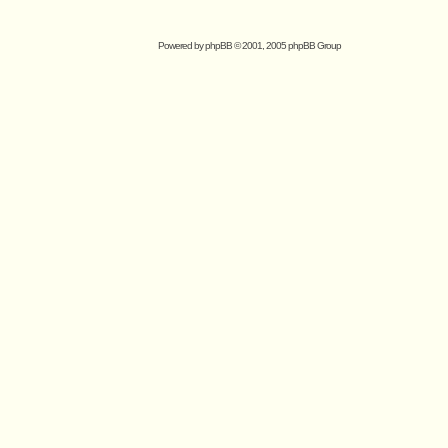
Powered by
phpBB
© 2001, 2005 phpBB Group