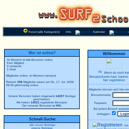
Forum [alle Kategorien]
Info
Kalender
Wer ist online?
Willkommen
Im Moment ist
ein
Benutzer online:
Kein Mitglied,
0 versteckt,
1 Gast
Wenn du noch ke
Mitglieder online: im Moment niemand
Benutzerkonto hast, kannst 
hier registrieren
Rekord:
208
Mitglieder waren am Do, 17. Jul. 2008,
08:46 gleichzeitig online.
Mitglieder können sich hier ei
Benutzername:
Unsere Benutzer haben insgesamt
14297
Beträge
geschrieben.
Wir haben
14021
registrierte Benutzer.
Passwort:
Der neueste Benutzer ist
Mili
.
Bei jedem Besuch automat
einloggen
Schnell-Suche:
alle neuen Beiträge
Ich
eigene Beiträge