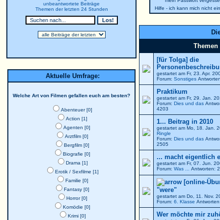
mein Passwort vergesse
unbeantwortete Beiträge
Hilfe - ich kann mich nicht e
Themen der letzten 24 Stunden
Die
Themen
[für Tolga] die
Personenbeschreibun
gestartet am Fr, 23. Apr. 2
Aktuelle Umfrage:
Forum:
Sonstiges
Antworten
Praktikum
Welche Art von Filmen gefallen euch am besten?
gestartet am Fr, 29. Jan. 
Forum:
Dies und das
Antwor
4203
Abenteuer [0]
Action [1]
1... Beitrag in 2010
Agenten [0]
gestartet am Mo, 18. Jan. 
Ringle
Arztfilm [0]
Forum:
Dies und das
Antwor
2505
Bergfilm [0]
Biografie [0]
... macht eigentlich 
Drama [1]
gestartet am Fr, 07. Jun. 
Forum:
Was ...
Antworten: 2
Erotik / Sexfilme [1]
Familie [0]
[online-Übu
"were"
Fantasy [0]
gestartet am Do, 11. Nov. 
Horror [0]
Forum:
6. Klasse
Antworten:
Komödie [0]
Wer möchte mir zuh
Krimi [0]