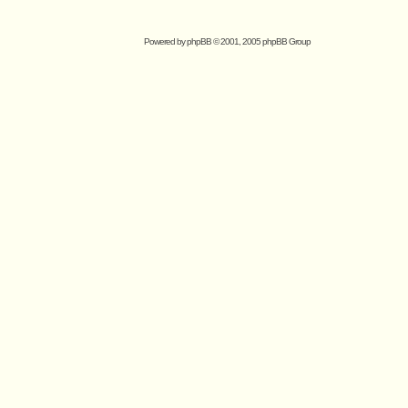
Powered by
phpBB
© 2001, 2005 phpBB Group