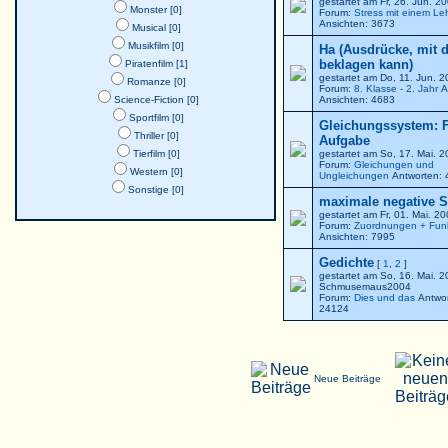
gestartet am Fr, 26. Jun. 
Monster [0]
Forum:
Stress mit einem Le
Ansichten: 3673
Musical [0]
Musikfilm [0]
Ha (Ausdrücke, mit 
beklagen kann)
Piratenfilm [1]
gestartet am Do, 11. Jun. 
Romanze [0]
Forum:
8. Klasse - 2. Jahr
A
Science-Fiction [0]
Ansichten: 4683
Sportfilm [0]
Gleichungssystem: F
Thriller [0]
Aufgabe
Tierfilm [0]
gestartet am So, 17. Mai. 
Forum:
Gleichungen und
Western [0]
Ungleichungen
Antworten: 
Sonstige [0]
maximale negative St
gestartet am Fr, 01. Mai. 2
Forum:
Zuordnungen + Fun
Ansichten: 7995
Gedichte
[
1
,
2
]
gestartet am So, 16. Mai. 
Schmusemaus2004
Forum:
Dies und das
Antwor
24124
Neue Beiträge