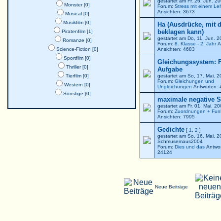
gestartet am Fr, 26. Jun. 
Monster [0]
Forum:
Stress mit einem Le
Ansichten: 3673
Musical [0]
Musikfilm [0]
Ha (Ausdrücke, mit 
beklagen kann)
Piratenfilm [1]
gestartet am Do, 11. Jun. 
Romanze [0]
Forum:
8. Klasse - 2. Jahr
A
Science-Fiction [0]
Ansichten: 4683
Sportfilm [0]
Gleichungssystem: F
Thriller [0]
Aufgabe
Tierfilm [0]
gestartet am So, 17. Mai. 
Forum:
Gleichungen und
Western [0]
Ungleichungen
Antworten: 
Sonstige [0]
maximale negative St
gestartet am Fr, 01. Mai. 2
Forum:
Zuordnungen + Fun
Ansichten: 7995
Gedichte
[
1
,
2
]
gestartet am So, 16. Mai. 
Schmusemaus2004
Forum:
Dies und das
Antwor
24124
Neue Beiträge