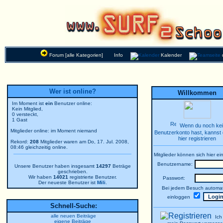
Forum [alle Kategorien]
Info
Kalender
Wer ist online?
Willkommen
Im Moment ist
ein
Benutzer online:
Kein Mitglied,
0 versteckt,
1 Gast
Wenn du noch ke
Mitglieder online: im Moment niemand
Benutzerkonto hast, kannst 
hier registrieren
Rekord:
208
Mitglieder waren am Do, 17. Jul. 2008,
08:46 gleichzeitig online.
Mitglieder können sich hier ei
Benutzername:
Unsere Benutzer haben insgesamt
14297
Beträge
geschrieben.
Wir haben
14021
registrierte Benutzer.
Passwort:
Der neueste Benutzer ist
Mili
.
Bei jedem Besuch automat
einloggen
Schnell-Suche:
alle neuen Beiträge
Ich
eigene Beiträge