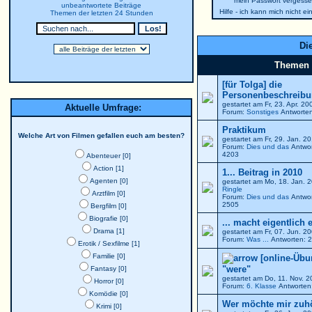
mein Passwort vergesse
unbeantwortete Beiträge
Hilfe - ich kann mich nicht e
Themen der letzten 24 Stunden
Die
Themen
[für Tolga] die
Personenbeschreibun
gestartet am Fr, 23. Apr. 2
Aktuelle Umfrage:
Forum:
Sonstiges
Antworten
Praktikum
Welche Art von Filmen gefallen euch am besten?
gestartet am Fr, 29. Jan. 
Forum:
Dies und das
Antwor
4203
Abenteuer [0]
Action [1]
1... Beitrag in 2010
Agenten [0]
gestartet am Mo, 18. Jan. 
Ringle
Arztfilm [0]
Forum:
Dies und das
Antwor
2505
Bergfilm [0]
Biografie [0]
... macht eigentlich 
Drama [1]
gestartet am Fr, 07. Jun. 
Forum:
Was ...
Antworten: 2
Erotik / Sexfilme [1]
Familie [0]
[online-Übu
"were"
Fantasy [0]
gestartet am Do, 11. Nov. 
Horror [0]
Forum:
6. Klasse
Antworten:
Komödie [0]
Wer möchte mir zuh
Krimi [0]