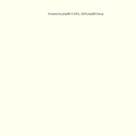
Powered by
phpBB
© 2001, 2005 phpBB Group