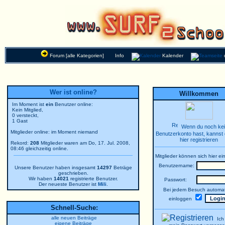
Forum [alle Kategorien]
Info
Kalender
Wer ist online?
Willkommen
Im Moment ist
ein
Benutzer online:
Kein Mitglied,
0 versteckt,
1 Gast
Wenn du noch ke
Mitglieder online: im Moment niemand
Benutzerkonto hast, kannst 
hier registrieren
Rekord:
208
Mitglieder waren am Do, 17. Jul. 2008,
08:46 gleichzeitig online.
Mitglieder können sich hier ei
Benutzername:
Unsere Benutzer haben insgesamt
14297
Beträge
geschrieben.
Wir haben
14021
registrierte Benutzer.
Passwort:
Der neueste Benutzer ist
Mili
.
Bei jedem Besuch automat
einloggen
Schnell-Suche:
alle neuen Beiträge
Ich
eigene Beiträge