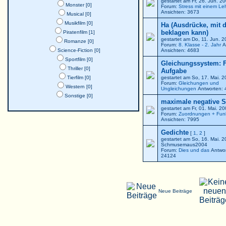
gestartet am Fr, 26. Jun. 
Monster [0]
Forum:
Stress mit einem Le
Ansichten: 3673
Musical [0]
Musikfilm [0]
Ha (Ausdrücke, mit 
beklagen kann)
Piratenfilm [1]
gestartet am Do, 11. Jun. 
Romanze [0]
Forum:
8. Klasse - 2. Jahr
A
Science-Fiction [0]
Ansichten: 4683
Sportfilm [0]
Gleichungssystem: F
Thriller [0]
Aufgabe
Tierfilm [0]
gestartet am So, 17. Mai. 
Forum:
Gleichungen und
Western [0]
Ungleichungen
Antworten: 
Sonstige [0]
maximale negative St
gestartet am Fr, 01. Mai. 2
Forum:
Zuordnungen + Fun
Ansichten: 7995
Gedichte
[
1
,
2
]
gestartet am So, 16. Mai. 
Schmusemaus2004
Forum:
Dies und das
Antwor
24124
Neue Beiträge