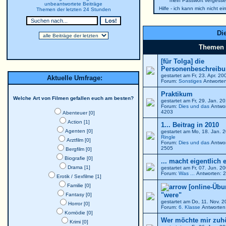
mein Passwort vergesse
unbeantwortete Beiträge
Hilfe - ich kann mich nicht e
Themen der letzten 24 Stunden
Die
Themen
[für Tolga] die
Personenbeschreibun
gestartet am Fr, 23. Apr. 2
Aktuelle Umfrage:
Forum:
Sonstiges
Antworten
Praktikum
Welche Art von Filmen gefallen euch am besten?
gestartet am Fr, 29. Jan. 
Forum:
Dies und das
Antwor
4203
Abenteuer [0]
Action [1]
1... Beitrag in 2010
Agenten [0]
gestartet am Mo, 18. Jan. 
Ringle
Arztfilm [0]
Forum:
Dies und das
Antwor
2505
Bergfilm [0]
Biografie [0]
... macht eigentlich 
Drama [1]
gestartet am Fr, 07. Jun. 
Forum:
Was ...
Antworten: 2
Erotik / Sexfilme [1]
Familie [0]
[online-Übu
"were"
Fantasy [0]
gestartet am Do, 11. Nov. 
Horror [0]
Forum:
6. Klasse
Antworten:
Komödie [0]
Wer möchte mir zuh
Krimi [0]