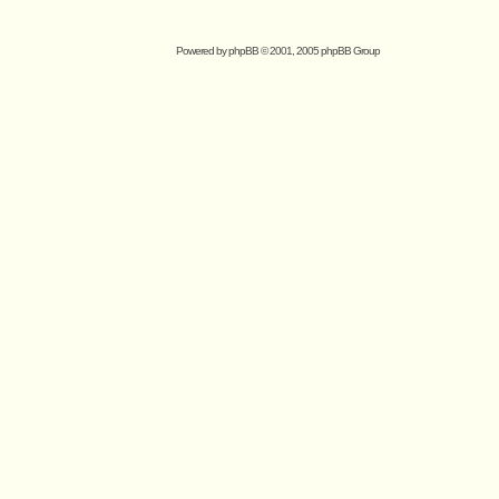
Powered by
phpBB
© 2001, 2005 phpBB Group