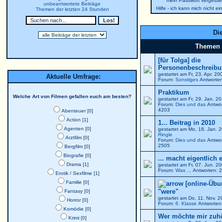
mein Passwort vergesse
unbeantwortete Beiträge
Hilfe - ich kann mich nicht e
Themen der letzten 24 Stunden
Die
Themen
[für Tolga] die
Personenbeschreibun
gestartet am Fr, 23. Apr. 2
Aktuelle Umfrage:
Forum:
Sonstiges
Antworten
Praktikum
Welche Art von Filmen gefallen euch am besten?
gestartet am Fr, 29. Jan. 
Forum:
Dies und das
Antwor
4203
Abenteuer [0]
Action [1]
1... Beitrag in 2010
Agenten [0]
gestartet am Mo, 18. Jan. 
Ringle
Arztfilm [0]
Forum:
Dies und das
Antwor
2505
Bergfilm [0]
Biografie [0]
... macht eigentlich 
Drama [1]
gestartet am Fr, 07. Jun. 
Forum:
Was ...
Antworten: 2
Erotik / Sexfilme [1]
Familie [0]
[online-Übu
"were"
Fantasy [0]
gestartet am Do, 11. Nov. 
Horror [0]
Forum:
6. Klasse
Antworten:
Komödie [0]
Wer möchte mir zuh
Krimi [0]