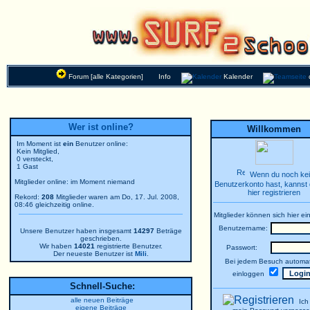
Forum [alle Kategorien]
Info
Kalender
Wer ist online?
Willkommen
Im Moment ist
ein
Benutzer online:
Kein Mitglied,
0 versteckt,
1 Gast
Wenn du noch ke
Mitglieder online: im Moment niemand
Benutzerkonto hast, kannst 
hier registrieren
Rekord:
208
Mitglieder waren am Do, 17. Jul. 2008,
08:46 gleichzeitig online.
Mitglieder können sich hier ei
Benutzername:
Unsere Benutzer haben insgesamt
14297
Beträge
geschrieben.
Wir haben
14021
registrierte Benutzer.
Passwort:
Der neueste Benutzer ist
Mili
.
Bei jedem Besuch automat
einloggen
Schnell-Suche:
alle neuen Beiträge
Ich
eigene Beiträge