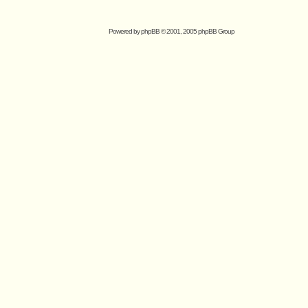
Powered by
phpBB
© 2001, 2005 phpBB Group