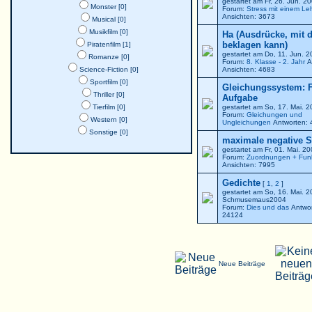
gestartet am Fr, 26. Jun. 
Monster [0]
Forum:
Stress mit einem Le
Ansichten: 3673
Musical [0]
Musikfilm [0]
Ha (Ausdrücke, mit 
beklagen kann)
Piratenfilm [1]
gestartet am Do, 11. Jun. 
Romanze [0]
Forum:
8. Klasse - 2. Jahr
A
Science-Fiction [0]
Ansichten: 4683
Sportfilm [0]
Gleichungssystem: F
Thriller [0]
Aufgabe
Tierfilm [0]
gestartet am So, 17. Mai. 
Forum:
Gleichungen und
Western [0]
Ungleichungen
Antworten: 
Sonstige [0]
maximale negative St
gestartet am Fr, 01. Mai. 2
Forum:
Zuordnungen + Fun
Ansichten: 7995
Gedichte
[
1
,
2
]
gestartet am So, 16. Mai. 
Schmusemaus2004
Forum:
Dies und das
Antwor
24124
Neue Beiträge