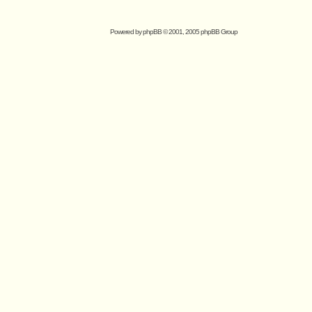
Powered by
phpBB
© 2001, 2005 phpBB Group