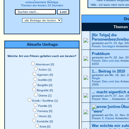
mein Passwort vergesse
unbeantwortete Beiträge
Hilfe - ich kann mich nicht e
Themen der letzten 24 Stunden
Die
Themen
[für Tolga] die
Personenbeschreibun
gestartet am Fr, 23. Apr. 2
Aktuelle Umfrage:
Forum:
Sonstiges
Antworten
Praktikum
Welche Art von Filmen gefallen euch am besten?
gestartet am Fr, 29. Jan. 
Forum:
Dies und das
Antwor
4203
Abenteuer [0]
Action [1]
1... Beitrag in 2010
Agenten [0]
gestartet am Mo, 18. Jan. 
Ringle
Arztfilm [0]
Forum:
Dies und das
Antwor
2505
Bergfilm [0]
Biografie [0]
... macht eigentlich 
Drama [1]
gestartet am Fr, 07. Jun. 
Forum:
Was ...
Antworten: 2
Erotik / Sexfilme [1]
Familie [0]
[online-Übu
"were"
Fantasy [0]
gestartet am Do, 11. Nov. 
Horror [0]
Forum:
6. Klasse
Antworten:
Komödie [0]
Wer möchte mir zuh
Krimi [0]