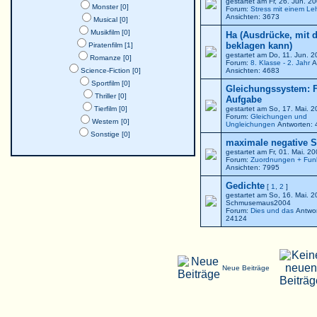
gestartet am Fr, 26. Jun. 
Monster [0]
Forum:
Stress mit einem Le
Ansichten: 3673
Musical [0]
Musikfilm [0]
Ha (Ausdrücke, mit 
beklagen kann)
Piratenfilm [1]
gestartet am Do, 11. Jun. 
Romanze [0]
Forum:
8. Klasse - 2. Jahr
A
Science-Fiction [0]
Ansichten: 4683
Sportfilm [0]
Gleichungssystem: F
Thriller [0]
Aufgabe
Tierfilm [0]
gestartet am So, 17. Mai. 
Forum:
Gleichungen und
Western [0]
Ungleichungen
Antworten: 
Sonstige [0]
maximale negative St
gestartet am Fr, 01. Mai. 2
Forum:
Zuordnungen + Fun
Ansichten: 7995
Gedichte
[
1
,
2
]
gestartet am So, 16. Mai. 
Schmusemaus2004
Forum:
Dies und das
Antwor
24124
Neue Beiträge