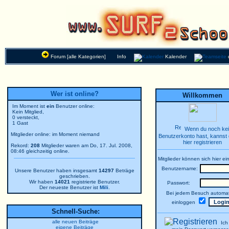
Forum [alle Kategorien]
Info
Kalender
Wer ist online?
Willkommen
Im Moment ist
ein
Benutzer online:
Kein Mitglied,
0 versteckt,
1 Gast
Wenn du noch ke
Mitglieder online: im Moment niemand
Benutzerkonto hast, kannst 
hier registrieren
Rekord:
208
Mitglieder waren am Do, 17. Jul. 2008,
08:46 gleichzeitig online.
Mitglieder können sich hier ei
Benutzername:
Unsere Benutzer haben insgesamt
14297
Beträge
geschrieben.
Wir haben
14021
registrierte Benutzer.
Passwort:
Der neueste Benutzer ist
Mili
.
Bei jedem Besuch automat
einloggen
Schnell-Suche:
alle neuen Beiträge
Ich
eigene Beiträge