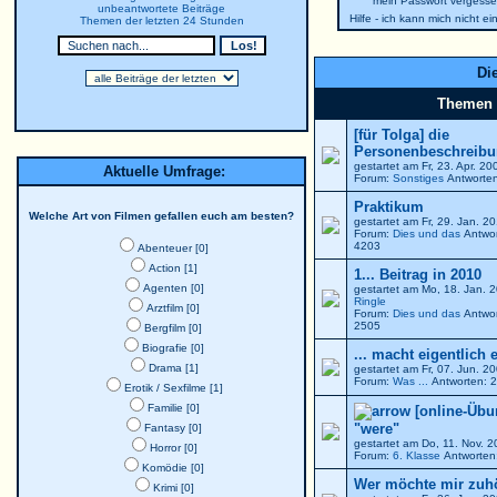
mein Passwort vergesse
unbeantwortete Beiträge
Hilfe - ich kann mich nicht e
Themen der letzten 24 Stunden
Die
Themen
[für Tolga] die
Personenbeschreibun
gestartet am Fr, 23. Apr. 2
Aktuelle Umfrage:
Forum:
Sonstiges
Antworten
Praktikum
Welche Art von Filmen gefallen euch am besten?
gestartet am Fr, 29. Jan. 
Forum:
Dies und das
Antwor
4203
Abenteuer [0]
Action [1]
1... Beitrag in 2010
Agenten [0]
gestartet am Mo, 18. Jan. 
Ringle
Arztfilm [0]
Forum:
Dies und das
Antwor
2505
Bergfilm [0]
Biografie [0]
... macht eigentlich 
Drama [1]
gestartet am Fr, 07. Jun. 
Forum:
Was ...
Antworten: 2
Erotik / Sexfilme [1]
Familie [0]
[online-Übu
"were"
Fantasy [0]
gestartet am Do, 11. Nov. 
Horror [0]
Forum:
6. Klasse
Antworten:
Komödie [0]
Wer möchte mir zuh
Krimi [0]