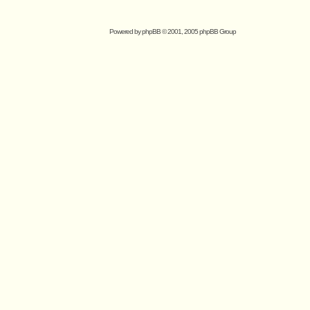
Powered by
phpBB
© 2001, 2005 phpBB Group