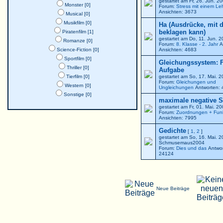
gestartet am Fr, 26. Jun. 
Monster [0]
Forum:
Stress mit einem Le
Ansichten: 3673
Musical [0]
Musikfilm [0]
Ha (Ausdrücke, mit 
beklagen kann)
Piratenfilm [1]
gestartet am Do, 11. Jun. 
Romanze [0]
Forum:
8. Klasse - 2. Jahr
A
Science-Fiction [0]
Ansichten: 4683
Sportfilm [0]
Gleichungssystem: F
Thriller [0]
Aufgabe
Tierfilm [0]
gestartet am So, 17. Mai. 
Forum:
Gleichungen und
Western [0]
Ungleichungen
Antworten: 
Sonstige [0]
maximale negative St
gestartet am Fr, 01. Mai. 2
Forum:
Zuordnungen + Fun
Ansichten: 7995
Gedichte
[
1
,
2
]
gestartet am So, 16. Mai. 
Schmusemaus2004
Forum:
Dies und das
Antwor
24124
Neue Beiträge