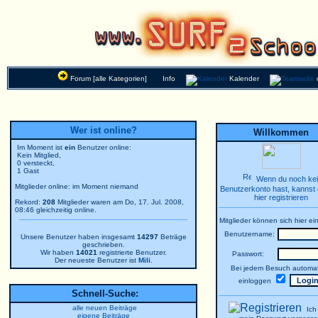
Forum [alle Kategorien]
Info
Kalender
Wer ist online?
Willkommen
Im Moment ist
ein
Benutzer online:
Kein Mitglied,
0 versteckt,
1 Gast
Wenn du noch ke
Mitglieder online: im Moment niemand
Benutzerkonto hast, kannst 
hier registrieren
Rekord:
208
Mitglieder waren am Do, 17. Jul. 2008,
08:46 gleichzeitig online.
Mitglieder können sich hier ei
Benutzername:
Unsere Benutzer haben insgesamt
14297
Beträge
geschrieben.
Wir haben
14021
registrierte Benutzer.
Passwort:
Der neueste Benutzer ist
Mili
.
Bei jedem Besuch automat
einloggen
Schnell-Suche:
alle neuen Beiträge
Ich
eigene Beiträge