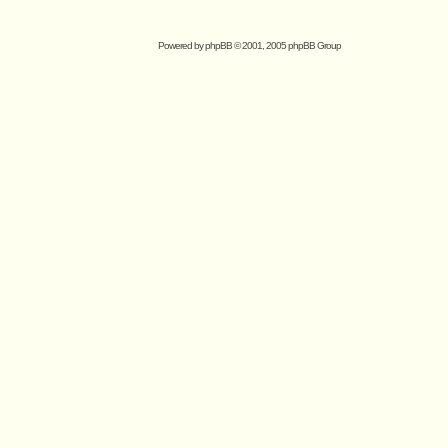
Powered by
phpBB
© 2001, 2005 phpBB Group