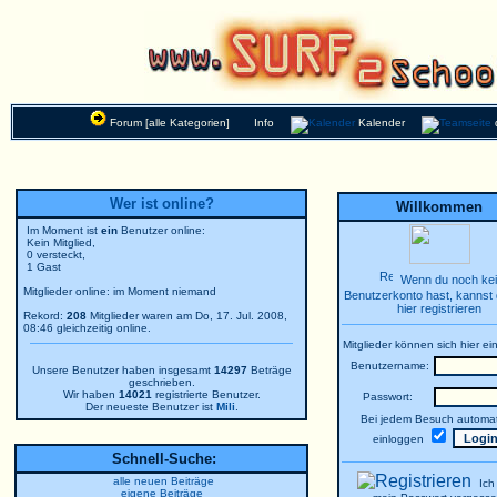
Forum [alle Kategorien]
Info
Kalender
Wer ist online?
Willkommen
Im Moment ist
ein
Benutzer online:
Kein Mitglied,
0 versteckt,
1 Gast
Wenn du noch ke
Mitglieder online: im Moment niemand
Benutzerkonto hast, kannst 
hier registrieren
Rekord:
208
Mitglieder waren am Do, 17. Jul. 2008,
08:46 gleichzeitig online.
Mitglieder können sich hier ei
Benutzername:
Unsere Benutzer haben insgesamt
14297
Beträge
geschrieben.
Wir haben
14021
registrierte Benutzer.
Passwort:
Der neueste Benutzer ist
Mili
.
Bei jedem Besuch automat
einloggen
Schnell-Suche:
alle neuen Beiträge
Ich
eigene Beiträge