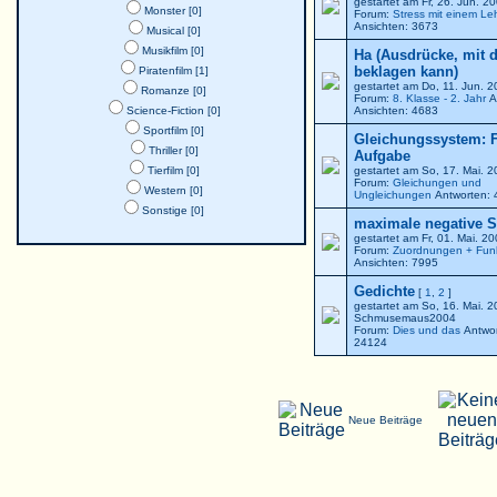
gestartet am Fr, 26. Jun. 
Monster [0]
Forum:
Stress mit einem Le
Ansichten: 3673
Musical [0]
Musikfilm [0]
Ha (Ausdrücke, mit 
beklagen kann)
Piratenfilm [1]
gestartet am Do, 11. Jun. 
Romanze [0]
Forum:
8. Klasse - 2. Jahr
A
Science-Fiction [0]
Ansichten: 4683
Sportfilm [0]
Gleichungssystem: F
Thriller [0]
Aufgabe
Tierfilm [0]
gestartet am So, 17. Mai. 
Forum:
Gleichungen und
Western [0]
Ungleichungen
Antworten: 
Sonstige [0]
maximale negative St
gestartet am Fr, 01. Mai. 2
Forum:
Zuordnungen + Fun
Ansichten: 7995
Gedichte
[
1
,
2
]
gestartet am So, 16. Mai. 
Schmusemaus2004
Forum:
Dies und das
Antwor
24124
Neue Beiträge