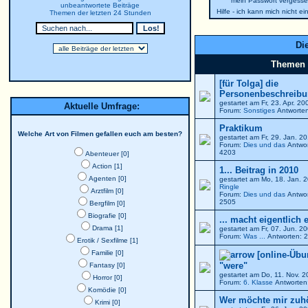
mein Passwort vergesse
unbeantwortete Beiträge
Hilfe - ich kann mich nicht e
Themen der letzten 24 Stunden
Die
Themen
[für Tolga] die
Personenbeschreibun
gestartet am Fr, 23. Apr. 2
Aktuelle Umfrage:
Forum:
Sonstiges
Antworten
Praktikum
Welche Art von Filmen gefallen euch am besten?
gestartet am Fr, 29. Jan. 
Forum:
Dies und das
Antwor
4203
Abenteuer [0]
Action [1]
1... Beitrag in 2010
Agenten [0]
gestartet am Mo, 18. Jan. 
Ringle
Arztfilm [0]
Forum:
Dies und das
Antwor
2505
Bergfilm [0]
Biografie [0]
... macht eigentlich 
Drama [1]
gestartet am Fr, 07. Jun. 
Forum:
Was ...
Antworten: 2
Erotik / Sexfilme [1]
Familie [0]
[online-Übu
"were"
Fantasy [0]
gestartet am Do, 11. Nov. 
Horror [0]
Forum:
6. Klasse
Antworten:
Komödie [0]
Wer möchte mir zuh
Krimi [0]