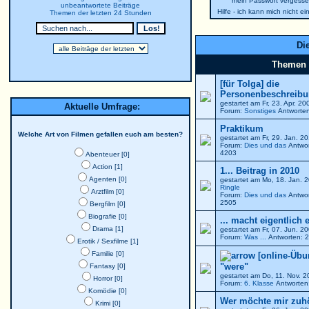
mein Passwort vergesse
unbeantwortete Beiträge
Hilfe - ich kann mich nicht e
Themen der letzten 24 Stunden
Die
Themen
[für Tolga] die
Personenbeschreibun
gestartet am Fr, 23. Apr. 2
Aktuelle Umfrage:
Forum:
Sonstiges
Antworten
Praktikum
Welche Art von Filmen gefallen euch am besten?
gestartet am Fr, 29. Jan. 
Forum:
Dies und das
Antwor
4203
Abenteuer [0]
Action [1]
1... Beitrag in 2010
Agenten [0]
gestartet am Mo, 18. Jan. 
Ringle
Arztfilm [0]
Forum:
Dies und das
Antwor
2505
Bergfilm [0]
Biografie [0]
... macht eigentlich 
Drama [1]
gestartet am Fr, 07. Jun. 
Forum:
Was ...
Antworten: 2
Erotik / Sexfilme [1]
Familie [0]
[online-Übu
"were"
Fantasy [0]
gestartet am Do, 11. Nov. 
Horror [0]
Forum:
6. Klasse
Antworten:
Komödie [0]
Wer möchte mir zuh
Krimi [0]