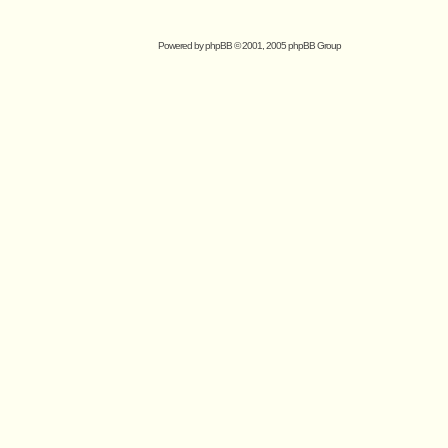
Powered by
phpBB
© 2001, 2005 phpBB Group