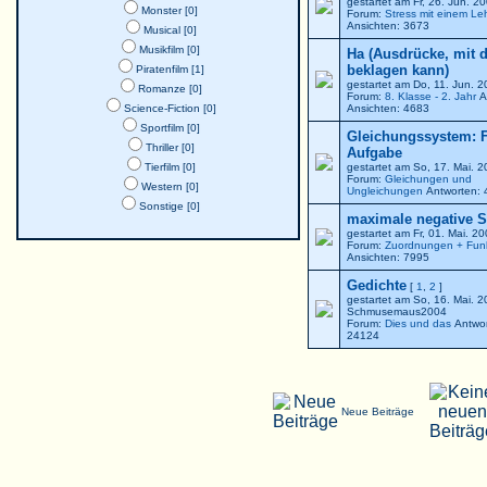
gestartet am Fr, 26. Jun. 
Monster [0]
Forum:
Stress mit einem Le
Ansichten: 3673
Musical [0]
Musikfilm [0]
Ha (Ausdrücke, mit 
beklagen kann)
Piratenfilm [1]
gestartet am Do, 11. Jun. 
Romanze [0]
Forum:
8. Klasse - 2. Jahr
A
Science-Fiction [0]
Ansichten: 4683
Sportfilm [0]
Gleichungssystem: F
Thriller [0]
Aufgabe
Tierfilm [0]
gestartet am So, 17. Mai. 
Forum:
Gleichungen und
Western [0]
Ungleichungen
Antworten: 
Sonstige [0]
maximale negative St
gestartet am Fr, 01. Mai. 2
Forum:
Zuordnungen + Fun
Ansichten: 7995
Gedichte
[
1
,
2
]
gestartet am So, 16. Mai. 
Schmusemaus2004
Forum:
Dies und das
Antwor
24124
Neue Beiträge