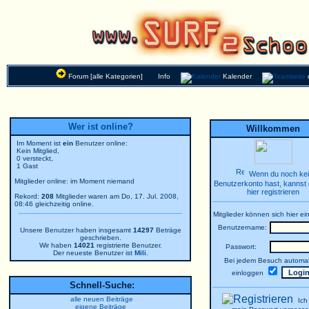
Forum [alle Kategorien]
Info
Kalender
Wer ist online?
Willkommen
Im Moment ist
ein
Benutzer online:
Kein Mitglied,
0 versteckt,
1 Gast
Wenn du noch ke
Mitglieder online: im Moment niemand
Benutzerkonto hast, kannst 
hier registrieren
Rekord:
208
Mitglieder waren am Do, 17. Jul. 2008,
08:46 gleichzeitig online.
Mitglieder können sich hier ei
Benutzername:
Unsere Benutzer haben insgesamt
14297
Beträge
geschrieben.
Wir haben
14021
registrierte Benutzer.
Passwort:
Der neueste Benutzer ist
Mili
.
Bei jedem Besuch automat
einloggen
Schnell-Suche:
alle neuen Beiträge
Ich
eigene Beiträge