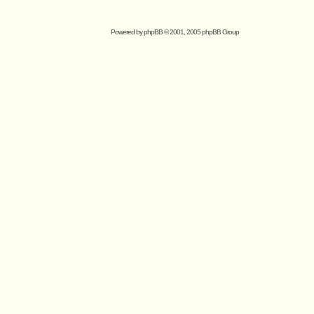
Powered by
phpBB
© 2001, 2005 phpBB Group