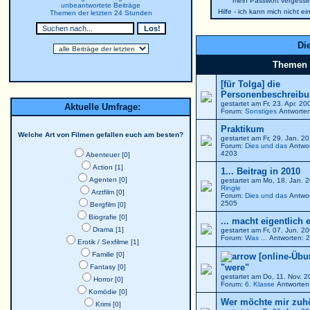
mein Passwort vergesse
unbeantwortete Beiträge
Hilfe - ich kann mich nicht e
Themen der letzten 24 Stunden
Die
Themen
[für Tolga] die
Personenbeschreibun
gestartet am Fr, 23. Apr. 2
Aktuelle Umfrage:
Forum:
Sonstiges
Antworten
Praktikum
Welche Art von Filmen gefallen euch am besten?
gestartet am Fr, 29. Jan. 
Forum:
Dies und das
Antwor
4203
Abenteuer [0]
Action [1]
1... Beitrag in 2010
Agenten [0]
gestartet am Mo, 18. Jan. 
Ringle
Arztfilm [0]
Forum:
Dies und das
Antwor
2505
Bergfilm [0]
Biografie [0]
... macht eigentlich 
Drama [1]
gestartet am Fr, 07. Jun. 
Forum:
Was ...
Antworten: 2
Erotik / Sexfilme [1]
Familie [0]
[online-Übu
"were"
Fantasy [0]
gestartet am Do, 11. Nov. 
Horror [0]
Forum:
6. Klasse
Antworten:
Komödie [0]
Wer möchte mir zuh
Krimi [0]