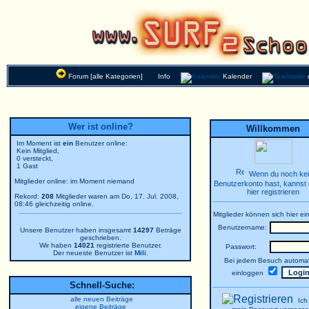
Forum [alle Kategorien]
Info
Kalender
Wer ist online?
Willkommen
Im Moment ist
ein
Benutzer online:
Kein Mitglied,
0 versteckt,
1 Gast
Wenn du noch ke
Mitglieder online: im Moment niemand
Benutzerkonto hast, kannst 
hier registrieren
Rekord:
208
Mitglieder waren am Do, 17. Jul. 2008,
08:46 gleichzeitig online.
Mitglieder können sich hier ei
Benutzername:
Unsere Benutzer haben insgesamt
14297
Beträge
geschrieben.
Wir haben
14021
registrierte Benutzer.
Passwort:
Der neueste Benutzer ist
Mili
.
Bei jedem Besuch automat
einloggen
Schnell-Suche:
alle neuen Beiträge
Ich
eigene Beiträge