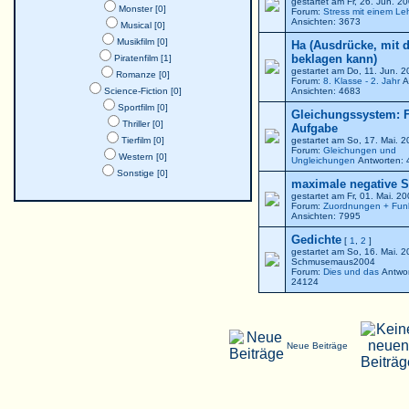
gestartet am Fr, 26. Jun. 
Monster [0]
Forum:
Stress mit einem Le
Ansichten: 3673
Musical [0]
Musikfilm [0]
Ha (Ausdrücke, mit 
beklagen kann)
Piratenfilm [1]
gestartet am Do, 11. Jun. 
Romanze [0]
Forum:
8. Klasse - 2. Jahr
A
Science-Fiction [0]
Ansichten: 4683
Sportfilm [0]
Gleichungssystem: F
Thriller [0]
Aufgabe
Tierfilm [0]
gestartet am So, 17. Mai. 
Forum:
Gleichungen und
Western [0]
Ungleichungen
Antworten: 
Sonstige [0]
maximale negative St
gestartet am Fr, 01. Mai. 2
Forum:
Zuordnungen + Fun
Ansichten: 7995
Gedichte
[
1
,
2
]
gestartet am So, 16. Mai. 
Schmusemaus2004
Forum:
Dies und das
Antwor
24124
Neue Beiträge