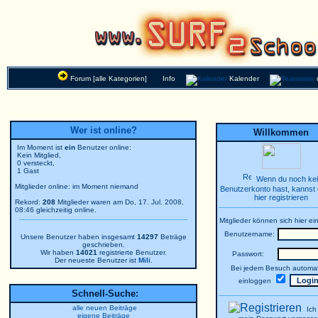
Forum [alle Kategorien]
Info
Kalender
Wer ist online?
Willkommen
Im Moment ist
ein
Benutzer online:
Kein Mitglied,
0 versteckt,
1 Gast
Wenn du noch ke
Mitglieder online: im Moment niemand
Benutzerkonto hast, kannst 
hier registrieren
Rekord:
208
Mitglieder waren am Do, 17. Jul. 2008,
08:46 gleichzeitig online.
Mitglieder können sich hier ei
Benutzername:
Unsere Benutzer haben insgesamt
14297
Beträge
geschrieben.
Wir haben
14021
registrierte Benutzer.
Passwort:
Der neueste Benutzer ist
Mili
.
Bei jedem Besuch automat
einloggen
Schnell-Suche:
alle neuen Beiträge
Ich
eigene Beiträge