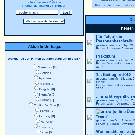
mein Passwort vergesse
unbeantwortete Beiträge
Hilfe - ich kann mich nicht e
Themen der letzten 24 Stunden
Die
Themen
[für Tolga] die
Personenbeschreibun
gestartet am Fr, 23. Apr. 2
Aktuelle Umfrage:
Forum:
Sonstiges
Antworten
Praktikum
Welche Art von Filmen gefallen euch am besten?
gestartet am Fr, 29. Jan. 
Forum:
Dies und das
Antwor
4203
Abenteuer [0]
Action [1]
1... Beitrag in 2010
Agenten [0]
gestartet am Mo, 18. Jan. 
Ringle
Arztfilm [0]
Forum:
Dies und das
Antwor
2505
Bergfilm [0]
Biografie [0]
... macht eigentlich 
Drama [1]
gestartet am Fr, 07. Jun. 
Forum:
Was ...
Antworten: 2
Erotik / Sexfilme [1]
Familie [0]
[online-Übu
"were"
Fantasy [0]
gestartet am Do, 11. Nov. 
Horror [0]
Forum:
6. Klasse
Antworten:
Komödie [0]
Wer möchte mir zuh
Krimi [0]