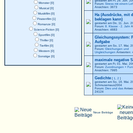
gestartet am Fr, 26. Jun. 
Monster [0]
Forum:
Stress mit einem Le
Ansichten: 3673
Musical [0]
Musikfilm [0]
Ha (Ausdrücke, mit 
beklagen kann)
Piratenfilm [1]
gestartet am Do, 11. Jun. 
Romanze [0]
Forum:
8. Klasse - 2. Jahr
A
Science-Fiction [0]
Ansichten: 4683
Sportfilm [0]
Gleichungssystem: F
Thriller [0]
Aufgabe
Tierfilm [0]
gestartet am So, 17. Mai. 
Forum:
Gleichungen und
Western [0]
Ungleichungen
Antworten: 
Sonstige [0]
maximale negative St
gestartet am Fr, 01. Mai. 2
Forum:
Zuordnungen + Fun
Ansichten: 7995
Gedichte
[
1
,
2
]
gestartet am So, 16. Mai. 
Schmusemaus2004
Forum:
Dies und das
Antwor
24124
Neue Beiträge