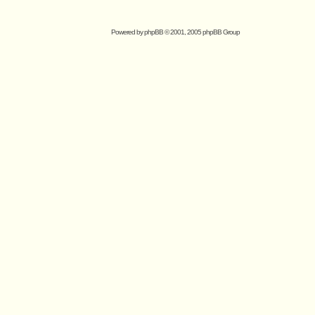
Powered by
phpBB
© 2001, 2005 phpBB Group