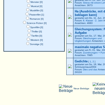
gestartet am Fr, 26. Jun. 
Monster [0]
Forum:
Stress mit einem Le
Ansichten: 3673
Musical [0]
Musikfilm [0]
Ha (Ausdrücke, mit 
beklagen kann)
Piratenfilm [1]
gestartet am Do, 11. Jun. 
Romanze [0]
Forum:
8. Klasse - 2. Jahr
A
Science-Fiction [0]
Ansichten: 4683
Sportfilm [0]
Gleichungssystem: F
Thriller [0]
Aufgabe
Tierfilm [0]
gestartet am So, 17. Mai. 
Forum:
Gleichungen und
Western [0]
Ungleichungen
Antworten: 
Sonstige [0]
maximale negative St
gestartet am Fr, 01. Mai. 2
Forum:
Zuordnungen + Fun
Ansichten: 7995
Gedichte
[
1
,
2
]
gestartet am So, 16. Mai. 
Schmusemaus2004
Forum:
Dies und das
Antwor
24124
Neue Beiträge