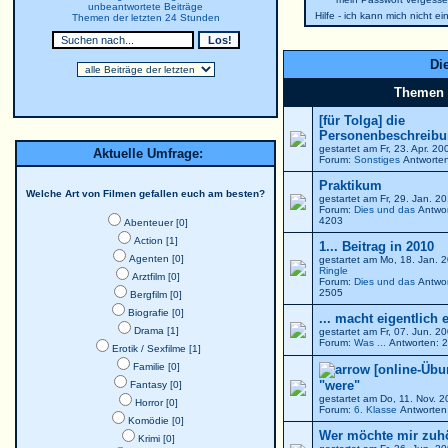
unbeantwortete Beiträge
Hilfe - ich kann mich nicht e
Themen der letzten 24 Stunden
Die
Themen
[für Tolga] die
Personenbeschreibun
gestartet am Fr, 23. Apr. 2
Aktuelle Umfrage:
Forum:
Sonstiges
Antworten
Praktikum
Welche Art von Filmen gefallen euch am besten?
gestartet am Fr, 29. Jan. 
Forum:
Dies und das
Antwor
4203
Abenteuer [0]
Action [1]
1... Beitrag in 2010
Agenten [0]
gestartet am Mo, 18. Jan. 
Ringle
Arztfilm [0]
Forum:
Dies und das
Antwor
2505
Bergfilm [0]
Biografie [0]
... macht eigentlich 
Drama [1]
gestartet am Fr, 07. Jun. 
Forum:
Was ...
Antworten: 2
Erotik / Sexfilme [1]
Familie [0]
[online-Übu
"were"
Fantasy [0]
gestartet am Do, 11. Nov. 
Horror [0]
Forum:
6. Klasse
Antworten:
Komödie [0]
Wer möchte mir zuh
Krimi [0]