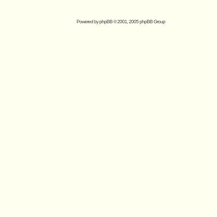
Powered by
phpBB
© 2001, 2005 phpBB Group