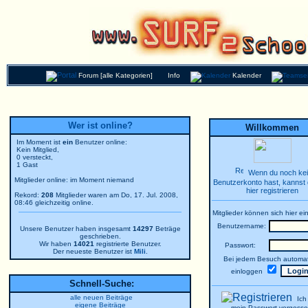
Forum [alle Kategorien]
Info
Kalender
Wer ist online?
Willkommen
Im Moment ist
ein
Benutzer online:
Kein Mitglied,
0 versteckt,
1 Gast
Wenn du noch ke
Mitglieder online: im Moment niemand
Benutzerkonto hast, kannst 
hier registrieren
Rekord:
208
Mitglieder waren am Do, 17. Jul. 2008,
08:46 gleichzeitig online.
Mitglieder können sich hier ei
Benutzername:
Unsere Benutzer haben insgesamt
14297
Beträge
geschrieben.
Wir haben
14021
registrierte Benutzer.
Passwort:
Der neueste Benutzer ist
Mili
.
Bei jedem Besuch automat
einloggen
Schnell-Suche:
alle neuen Beiträge
Ich
eigene Beiträge
mein Passwort vergesse