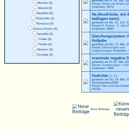
gestartet am Fr, 26. Jun. 
Monster [0]
Forum:
Stress mit einem Le
Ansichten: 3673
Musical [0]
Musikfilm [0]
Ha (Ausdrücke, mit 
beklagen kann)
Piratenfilm [1]
gestartet am Do, 11. Jun. 
Romanze [0]
Forum:
8. Klasse - 2. Jahr
A
Science-Fiction [0]
Ansichten: 4683
Sportfilm [0]
Gleichungssystem: F
Thriller [0]
Aufgabe
Tierfilm [0]
gestartet am So, 17. Mai. 
Forum:
Gleichungen und
Western [0]
Ungleichungen
Antworten: 
Sonstige [0]
maximale negative St
gestartet am Fr, 01. Mai. 2
Forum:
Zuordnungen + Fun
Ansichten: 7995
Gedichte
[
1
,
2
]
gestartet am So, 16. Mai. 
Schmusemaus2004
Forum:
Dies und das
Antwor
24124
Neue Beiträge