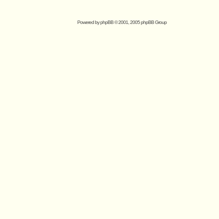
Powered by
phpBB
© 2001, 2005 phpBB Group