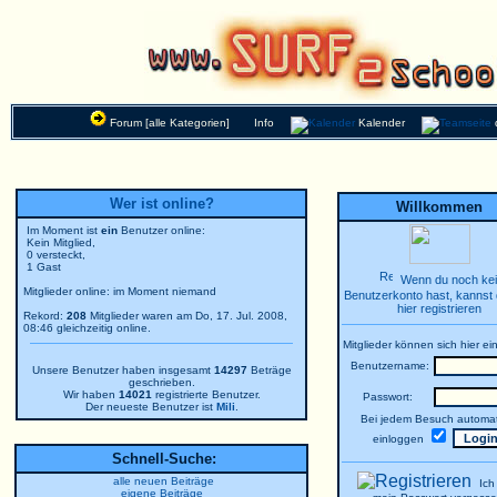
Forum [alle Kategorien]
Info
Kalender
Wer ist online?
Willkommen
Im Moment ist
ein
Benutzer online:
Kein Mitglied,
0 versteckt,
1 Gast
Wenn du noch ke
Mitglieder online: im Moment niemand
Benutzerkonto hast, kannst 
hier registrieren
Rekord:
208
Mitglieder waren am Do, 17. Jul. 2008,
08:46 gleichzeitig online.
Mitglieder können sich hier ei
Benutzername:
Unsere Benutzer haben insgesamt
14297
Beträge
geschrieben.
Wir haben
14021
registrierte Benutzer.
Passwort:
Der neueste Benutzer ist
Mili
.
Bei jedem Besuch automat
einloggen
Schnell-Suche:
alle neuen Beiträge
Ich
eigene Beiträge