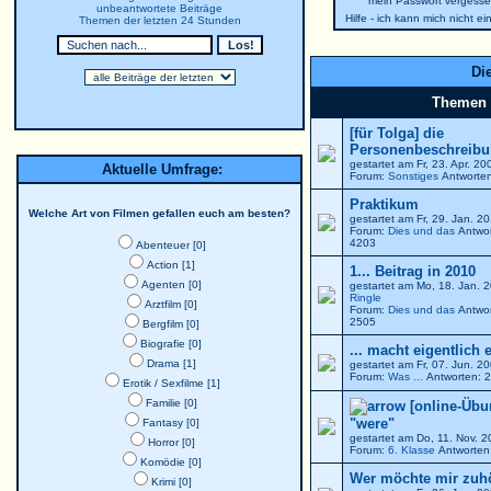
mein Passwort vergesse
unbeantwortete Beiträge
Hilfe - ich kann mich nicht e
Themen der letzten 24 Stunden
Die
Themen
[für Tolga] die
Personenbeschreibun
gestartet am Fr, 23. Apr. 2
Aktuelle Umfrage:
Forum:
Sonstiges
Antworten
Praktikum
Welche Art von Filmen gefallen euch am besten?
gestartet am Fr, 29. Jan. 
Forum:
Dies und das
Antwor
4203
Abenteuer [0]
Action [1]
1... Beitrag in 2010
Agenten [0]
gestartet am Mo, 18. Jan. 
Ringle
Arztfilm [0]
Forum:
Dies und das
Antwor
2505
Bergfilm [0]
Biografie [0]
... macht eigentlich 
Drama [1]
gestartet am Fr, 07. Jun. 
Forum:
Was ...
Antworten: 2
Erotik / Sexfilme [1]
Familie [0]
[online-Übu
"were"
Fantasy [0]
gestartet am Do, 11. Nov. 
Horror [0]
Forum:
6. Klasse
Antworten:
Komödie [0]
Wer möchte mir zuh
Krimi [0]