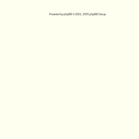
Powered by
phpBB
© 2001, 2005 phpBB Group