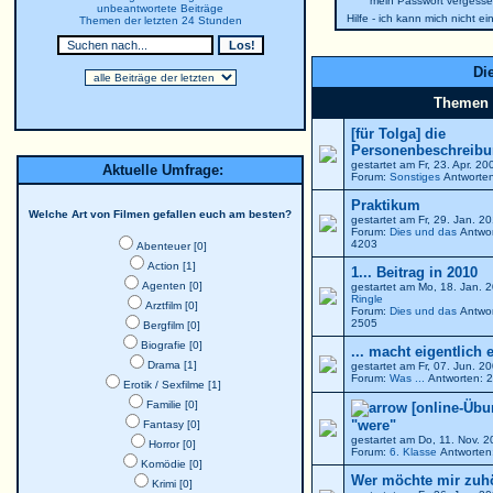
mein Passwort vergesse
unbeantwortete Beiträge
Hilfe - ich kann mich nicht e
Themen der letzten 24 Stunden
Die
Themen
[für Tolga] die
Personenbeschreibun
gestartet am Fr, 23. Apr. 2
Aktuelle Umfrage:
Forum:
Sonstiges
Antworten
Praktikum
Welche Art von Filmen gefallen euch am besten?
gestartet am Fr, 29. Jan. 
Forum:
Dies und das
Antwor
4203
Abenteuer [0]
Action [1]
1... Beitrag in 2010
Agenten [0]
gestartet am Mo, 18. Jan. 
Ringle
Arztfilm [0]
Forum:
Dies und das
Antwor
2505
Bergfilm [0]
Biografie [0]
... macht eigentlich 
Drama [1]
gestartet am Fr, 07. Jun. 
Forum:
Was ...
Antworten: 2
Erotik / Sexfilme [1]
Familie [0]
[online-Übu
"were"
Fantasy [0]
gestartet am Do, 11. Nov. 
Horror [0]
Forum:
6. Klasse
Antworten:
Komödie [0]
Wer möchte mir zuh
Krimi [0]