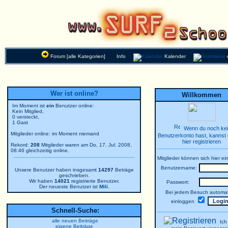
Forum [alle Kategorien]
Info
Kalender
Wer ist online?
Willkommen
Im Moment ist
ein
Benutzer online:
Kein Mitglied,
0 versteckt,
1 Gast
Wenn du noch ke
Mitglieder online: im Moment niemand
Benutzerkonto hast, kannst 
hier registrieren
Rekord:
208
Mitglieder waren am Do, 17. Jul. 2008,
08:46 gleichzeitig online.
Mitglieder können sich hier ei
Benutzername:
Unsere Benutzer haben insgesamt
14297
Beträge
geschrieben.
Wir haben
14021
registrierte Benutzer.
Passwort:
Der neueste Benutzer ist
Mili
.
Bei jedem Besuch automat
einloggen
Schnell-Suche:
alle neuen Beiträge
Ich
eigene Beiträge