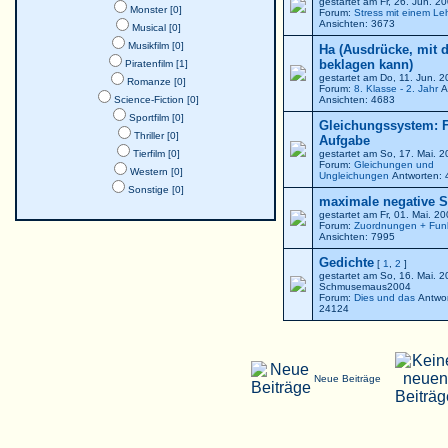
gestartet am Fr, 26. Jun. 
Monster [0]
Forum:
Stress mit einem Le
Ansichten: 3673
Musical [0]
Musikfilm [0]
Ha (Ausdrücke, mit 
beklagen kann)
Piratenfilm [1]
gestartet am Do, 11. Jun. 
Romanze [0]
Forum:
8. Klasse - 2. Jahr
A
Science-Fiction [0]
Ansichten: 4683
Sportfilm [0]
Gleichungssystem: F
Thriller [0]
Aufgabe
Tierfilm [0]
gestartet am So, 17. Mai. 
Forum:
Gleichungen und
Western [0]
Ungleichungen
Antworten: 
Sonstige [0]
maximale negative St
gestartet am Fr, 01. Mai. 2
Forum:
Zuordnungen + Fun
Ansichten: 7995
Gedichte
[
1
,
2
]
gestartet am So, 16. Mai. 
Schmusemaus2004
Forum:
Dies und das
Antwor
24124
Neue Beiträge