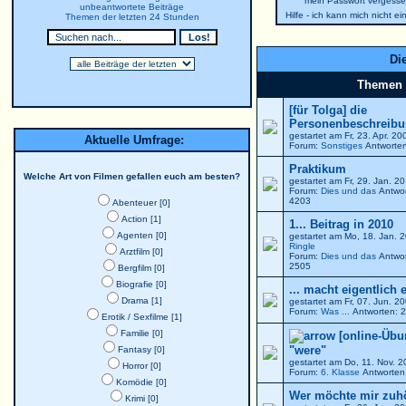
mein Passwort vergesse
unbeantwortete Beiträge
Hilfe - ich kann mich nicht e
Themen der letzten 24 Stunden
Die
Themen
[für Tolga] die
Personenbeschreibun
gestartet am Fr, 23. Apr. 2
Aktuelle Umfrage:
Forum:
Sonstiges
Antworten
Praktikum
Welche Art von Filmen gefallen euch am besten?
gestartet am Fr, 29. Jan. 
Forum:
Dies und das
Antwor
4203
Abenteuer [0]
Action [1]
1... Beitrag in 2010
Agenten [0]
gestartet am Mo, 18. Jan. 
Ringle
Arztfilm [0]
Forum:
Dies und das
Antwor
2505
Bergfilm [0]
Biografie [0]
... macht eigentlich 
Drama [1]
gestartet am Fr, 07. Jun. 
Forum:
Was ...
Antworten: 2
Erotik / Sexfilme [1]
Familie [0]
[online-Übu
"were"
Fantasy [0]
gestartet am Do, 11. Nov. 
Horror [0]
Forum:
6. Klasse
Antworten:
Komödie [0]
Wer möchte mir zuh
Krimi [0]