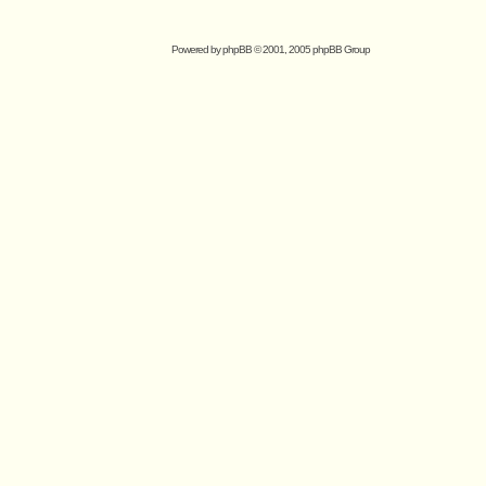
Powered by
phpBB
© 2001, 2005 phpBB Group