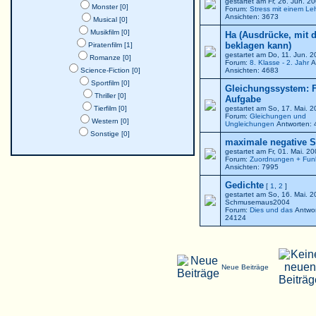
gestartet am Fr, 26. Jun. 
Monster [0]
Forum:
Stress mit einem Le
Ansichten: 3673
Musical [0]
Musikfilm [0]
Ha (Ausdrücke, mit 
beklagen kann)
Piratenfilm [1]
gestartet am Do, 11. Jun. 
Romanze [0]
Forum:
8. Klasse - 2. Jahr
A
Science-Fiction [0]
Ansichten: 4683
Sportfilm [0]
Gleichungssystem: F
Thriller [0]
Aufgabe
Tierfilm [0]
gestartet am So, 17. Mai. 
Forum:
Gleichungen und
Western [0]
Ungleichungen
Antworten: 
Sonstige [0]
maximale negative St
gestartet am Fr, 01. Mai. 2
Forum:
Zuordnungen + Fun
Ansichten: 7995
Gedichte
[
1
,
2
]
gestartet am So, 16. Mai. 
Schmusemaus2004
Forum:
Dies und das
Antwor
24124
Neue Beiträge