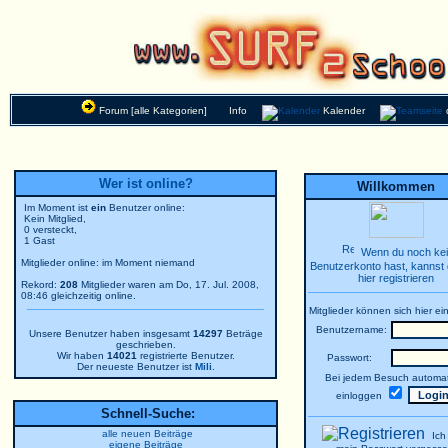
Forum [alle Kategorien]
Info
Kalender
Wer ist online?
Willkommen
Im Moment ist
ein
Benutzer online:
Kein Mitglied,
0 versteckt,
1 Gast
Wenn du noch ke
Mitglieder online: im Moment niemand
Benutzerkonto hast, kannst 
hier registrieren
Rekord:
208
Mitglieder waren am Do, 17. Jul. 2008,
08:46 gleichzeitig online.
Mitglieder können sich hier ei
Benutzername:
Unsere Benutzer haben insgesamt
14297
Beträge
geschrieben.
Wir haben
14021
registrierte Benutzer.
Passwort:
Der neueste Benutzer ist
Mili
.
Bei jedem Besuch automat
einloggen
Schnell-Suche:
alle neuen Beiträge
Ich
eigene Beiträge