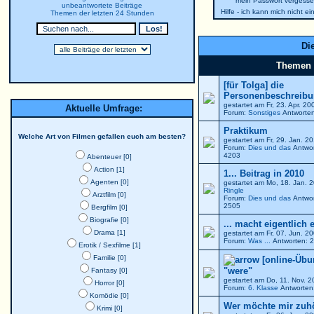
mein Passwort vergesse
unbeantwortete Beiträge
Hilfe - ich kann mich nicht e
Themen der letzten 24 Stunden
Die
Themen
[für Tolga] die
Personenbeschreibun
gestartet am Fr, 23. Apr. 2
Aktuelle Umfrage:
Forum:
Sonstiges
Antworten
Praktikum
Welche Art von Filmen gefallen euch am besten?
gestartet am Fr, 29. Jan. 
Forum:
Dies und das
Antwor
4203
Abenteuer [0]
Action [1]
1... Beitrag in 2010
Agenten [0]
gestartet am Mo, 18. Jan. 
Ringle
Arztfilm [0]
Forum:
Dies und das
Antwor
2505
Bergfilm [0]
Biografie [0]
... macht eigentlich 
Drama [1]
gestartet am Fr, 07. Jun. 
Forum:
Was ...
Antworten: 2
Erotik / Sexfilme [1]
Familie [0]
[online-Übu
"were"
Fantasy [0]
gestartet am Do, 11. Nov. 
Horror [0]
Forum:
6. Klasse
Antworten:
Komödie [0]
Wer möchte mir zuh
Krimi [0]