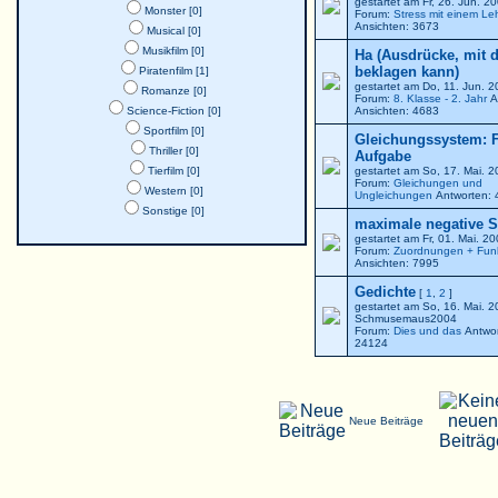
gestartet am Fr, 26. Jun. 
Monster [0]
Forum:
Stress mit einem Le
Ansichten: 3673
Musical [0]
Musikfilm [0]
Ha (Ausdrücke, mit 
beklagen kann)
Piratenfilm [1]
gestartet am Do, 11. Jun. 
Romanze [0]
Forum:
8. Klasse - 2. Jahr
A
Science-Fiction [0]
Ansichten: 4683
Sportfilm [0]
Gleichungssystem: F
Thriller [0]
Aufgabe
Tierfilm [0]
gestartet am So, 17. Mai. 
Forum:
Gleichungen und
Western [0]
Ungleichungen
Antworten: 
Sonstige [0]
maximale negative St
gestartet am Fr, 01. Mai. 2
Forum:
Zuordnungen + Fun
Ansichten: 7995
Gedichte
[
1
,
2
]
gestartet am So, 16. Mai. 
Schmusemaus2004
Forum:
Dies und das
Antwor
24124
Neue Beiträge