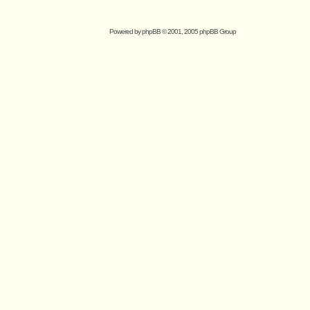
Powered by
phpBB
© 2001, 2005 phpBB Group