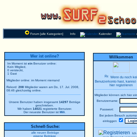
Forum [alle Kategorien]
Info
Kalender
Wer ist online?
Willkommen
Im Moment ist
ein
Benutzer online:
Kein Mitglied,
0 versteckt,
1 Gast
Wenn du noch ke
Mitglieder online: im Moment niemand
Benutzerkonto hast, kannst 
hier registrieren
Rekord:
208
Mitglieder waren am Do, 17. Jul. 2008,
08:46 gleichzeitig online.
Mitglieder können sich hier ei
Benutzername:
Unsere Benutzer haben insgesamt
14297
Beträge
geschrieben.
Wir haben
14021
registrierte Benutzer.
Passwort:
Der neueste Benutzer ist
Mili
.
Bei jedem Besuch automat
einloggen
Schnell-Suche:
alle neuen Beiträge
Ich
eigene Beiträge