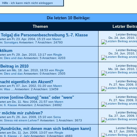
Hilfe - ich kann mich nicht einloggen
Die letzten 10 Beiträge:
Themen
Letzter Beitr
r Tolga] die Personenbeschreibung 5.-7. Klasse
Letzter Beitrag
Do, 24. Jun. 2010, 
artet am Fr, 23. Apr. 2004, 15:15 von
Maren
um:
Sonstiges
Antworten: 7 Ansichten: 24793
ktikum
Letzter Beitrag
Do, 24. Jun. 2010, 
artet am Fr, 29. Jan. 2010, 13:17 von
Ringle
um:
Dies und das
Antworten: 5 Ansichten: 4203
. Beitrag in 2010
Letzter Beitrag
Mo, 18. Jan. 2010, 
artet am Mo, 18. Jan. 2010, 18:53 von
Ringle
um:
Dies und das
Antworten: 0 Ansichten: 2505
 macht eigentlich ein Akzent?
Letzter Beitrag
Fr, 27. Nov. 2009, 
artet am Fr, 07. Jun. 2002, 01:20 von
Maren
um:
Was ...
Antworten: 2 Ansichten: 13459
[online-Übung] "was" oder "were"
Letzter Beitrag
Fr, 27. Nov. 2009, 
artet am Do, 11. Nov. 2004, 21:57 von
Maren
um:
6. Klasse
Antworten: 2 Ansichten: 24692
 möchte mir zuhören?
Letzter Beitrag
Sa, 27. Jun. 2009, 
artet am Fr, 26. Jun. 2009, 15:10 von
Sena
um:
Stress mit einem Lehrer?
Antworten: 1 Ansichten: 3673
(Ausdrücke, mit denen man sich beklagen kann)
Letzter Beitrag
Mi, 17. Jun. 2009, 
artet am Do, 11. Jun. 2009, 13:07 von
Ringle
um:
8. Klasse - 2. Jahr
Antworten: 3 Ansichten: 4683