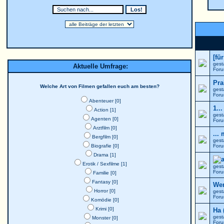
[fü
gest
Aktuelle Umfrage:
For
Pra
Welche Art von Filmen gefallen euch am besten?
gest
For
Abenteuer [0]
1..
Action [1]
gest
Agenten [0]
For
Arztfilm [0]
...
Bergfilm [0]
gest
Biografie [0]
For
Drama [1]
Erotik / Sexfilme [1]
gest
For
Familie [0]
Fantasy [0]
Wer
Horror [0]
gest
For
Komödie [0]
Krimi [0]
Ha 
gest
Monster [0]
For