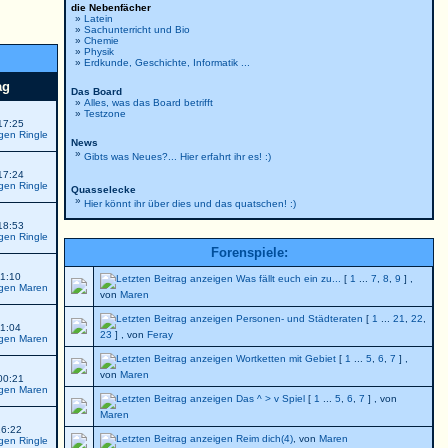
die Nebenfächer
»
Latein
»
Sachunterricht und Bio
»
Chemie
»
Physik
»
Erdkunde, Geschichte, Informatik ...
ag
Das Board
»
Alles, was das Board betrifft
»
Testzone
17:25
Ringle
News
»
Gibts was Neues?... Hier erfahrt ihr es! :)
17:24
Ringle
Quasselecke
»
Hier könnt ihr über dies und das quatschen! :)
18:53
Ringle
Forenspiele:
01:10
Was fällt euch ein zu...
[
1
...
7
,
8
,
9
] ,
Maren
von
Maren
Personen- und Städteraten
[
1
...
21
,
22
,
01:04
23
] , von
Feray
Maren
Wortketten mit Gebiet
[
1
...
5
,
6
,
7
] ,
von
Maren
00:21
Maren
Das ^ > v Spiel
[
1
...
5
,
6
,
7
] , von
Maren
16:22
Reim dich(4)
, von
Maren
Ringle