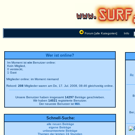
Forum [alle Kategorien]
Info
Wer ist online?
Im Moment ist
ein
Benutzer online:
Kein Mitglied,
0 versteckt,
1 Gast
Mitglieder online: im Moment niemand
Rekord:
208
Mitglieder waren am Do, 17. Jul. 2008, 08:46 gleichzeitig online.
B
Unsere Benutzer haben insgesamt
14297
Beträge geschrieben.
Wir haben
14021
registrierte Benutzer.
Der neueste Benutzer ist
Mili
.
Bei
Schnell-Suche:
alle neuen Beiträge
eigene Beiträge
unbeantwortete Beiträge
Themen der letzten 24 Stunden