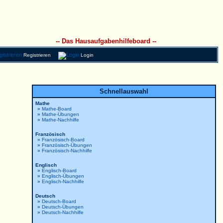
-- Das Hausaufgabenhilfeboard --
Registrieren
Login
Schnellauswahl
Mathe
»
Mathe-Board
»
Mathe-Übungen
»
Mathe-Nachhilfe
Französisch
»
Französisch-Board
»
Französisch-Übungen
»
Französisch-Nachhilfe
Englisch
»
Englisch-Board
»
Englisch-Übungen
»
Englisch-Nachhilfe
Deutsch
»
Deutsch-Board
»
Deutsch-Übungen
»
Deutsch-Nachhilfe