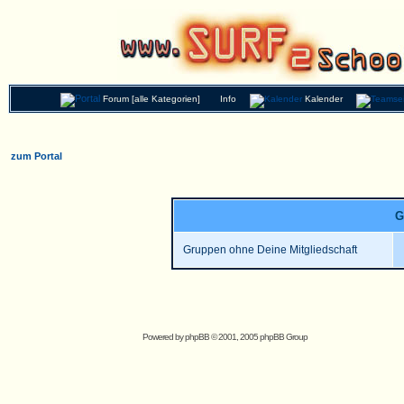
Forum [alle Kategorien]
Info
Kalender
zum Portal
G
Gruppen ohne Deine Mitgliedschaft
Powered by
phpBB
© 2001, 2005 phpBB Group