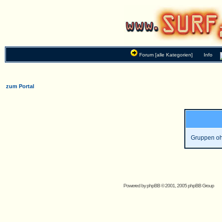
Forum [alle Kategorien]
Info
zum Portal
Gruppen oh
Powered by
phpBB
© 2001, 2005 phpBB Group