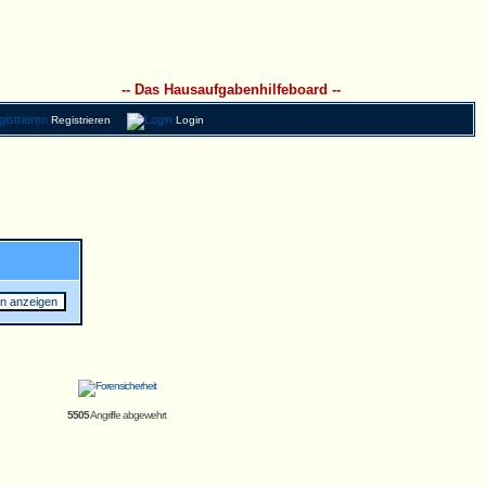
-- Das Hausaufgabenhilfeboard --
Registrieren
Login
5505
Angriffe abgewehrt