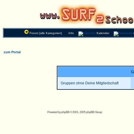
Forum [alle Kategorien]
Info
Kalender
zum Portal
G
Gruppen ohne Deine Mitgliedschaft
Powered by
phpBB
© 2001, 2005 phpBB Group