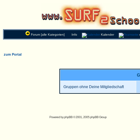
Forum [alle Kategorien]
Info
Kalender
zum Portal
G
Gruppen ohne Deine Mitgliedschaft
Powered by
phpBB
© 2001, 2005 phpBB Group