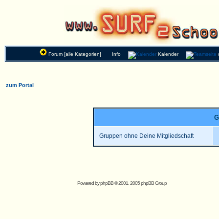
Forum [alle Kategorien]
Info
Kalender
zum Portal
G
Gruppen ohne Deine Mitgliedschaft
Powered by
phpBB
© 2001, 2005 phpBB Group