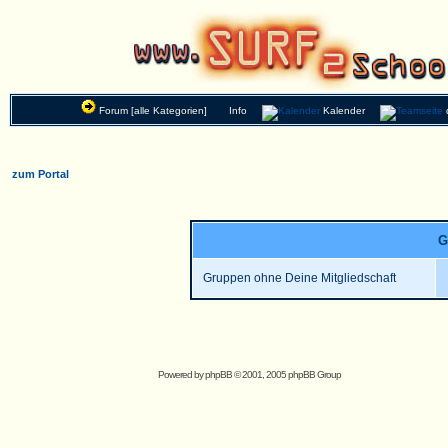
Forum [alle Kategorien]
Info
Kalender
zum Portal
G
Gruppen ohne Deine Mitgliedschaft
Powered by
phpBB
© 2001, 2005 phpBB Group