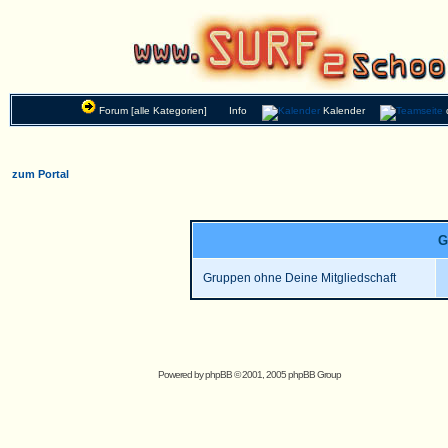
Forum [alle Kategorien]
Info
Kalender
zum Portal
G
Gruppen ohne Deine Mitgliedschaft
Powered by
phpBB
© 2001, 2005 phpBB Group