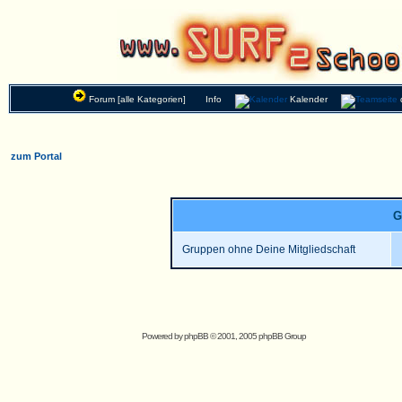
Forum [alle Kategorien]
Info
Kalender
zum Portal
G
Gruppen ohne Deine Mitgliedschaft
Powered by
phpBB
© 2001, 2005 phpBB Group