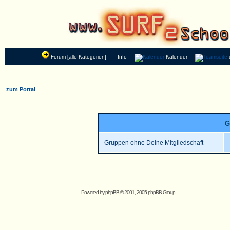
Forum [alle Kategorien]
Info
Kalender
zum Portal
G
Gruppen ohne Deine Mitgliedschaft
Powered by
phpBB
© 2001, 2005 phpBB Group