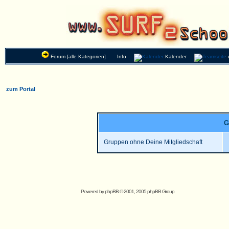
Forum [alle Kategorien]
Info
Kalender
zum Portal
G
Gruppen ohne Deine Mitgliedschaft
Powered by
phpBB
© 2001, 2005 phpBB Group