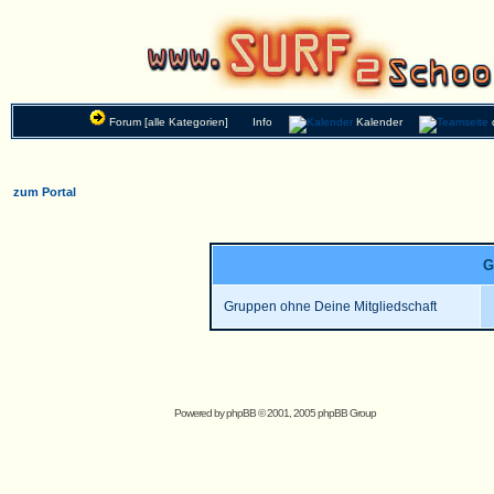
Forum [alle Kategorien]
Info
Kalender
zum Portal
G
Gruppen ohne Deine Mitgliedschaft
Powered by
phpBB
© 2001, 2005 phpBB Group