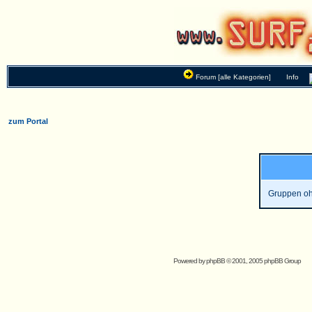
Forum [alle Kategorien]
Info
zum Portal
Gruppen oh
Powered by
phpBB
© 2001, 2005 phpBB Group