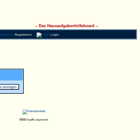
-- Das Hausaufgabenhilfeboard --
Registrieren
Login
5505
Angriffe abgewehrt