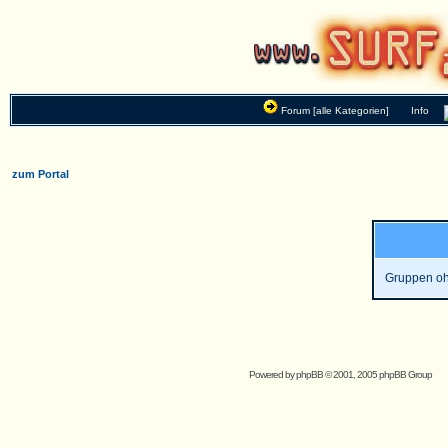
Forum [alle Kategorien]
Info
zum Portal
Gruppen oh
Powered by
phpBB
© 2001, 2005 phpBB Group