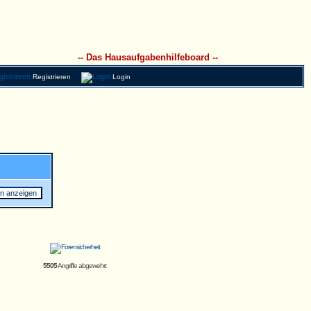
-- Das Hausaufgabenhilfeboard --
Registrieren
Login
5505
Angriffe abgewehrt