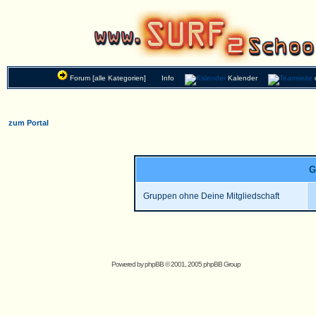
Forum [alle Kategorien]
Info
Kalender
zum Portal
G
Gruppen ohne Deine Mitgliedschaft
Powered by
phpBB
© 2001, 2005 phpBB Group